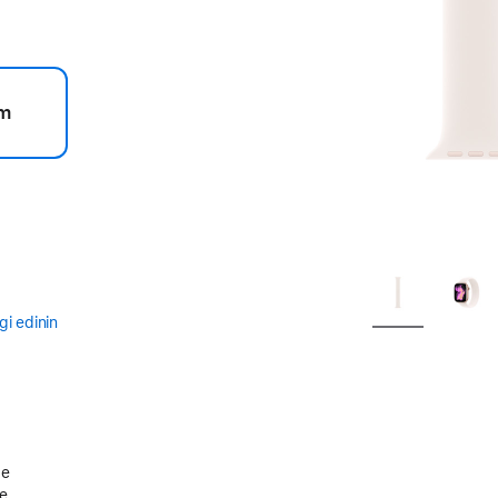
m
gi edinin
de
le