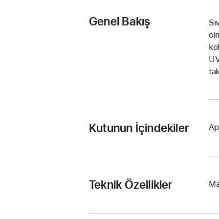
Genel Bakış
Sı
ol
ko
UV
ta
Kutunun İçindekiler
Ap
Teknik Özellikler
Ma