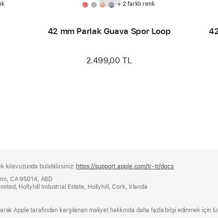
nk
+ 2 farklı renk
42 mm Parlak Guava Spor Loop
42
2.499,00 TL
ek kılavuzunda bulabilirsiniz:
https://support.apple.com/tr-tr/docs
(yeni
bir
tino, CA 95014, ABD
pencerede
ited, Hollyhill Industrial Estate, Hollyhill, Cork, İrlanda
açılır)
 olarak Apple tarafından karşılanan maliyet hakkında daha fazla bilgi edinmek için l