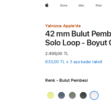
wzlhp
Store
Mac
iPad
Yalnızca Apple’da
42 mm Bulut Pemb
Solo Loop - Boyut 
2.499,00 TL
833,00 TL x 3 aya kadar taksit
Renk - Bulut Pembesi
Neon
Demir
Yeşil
Siyah
Sarı
Mavisi
Gri
Bulut Pembesi