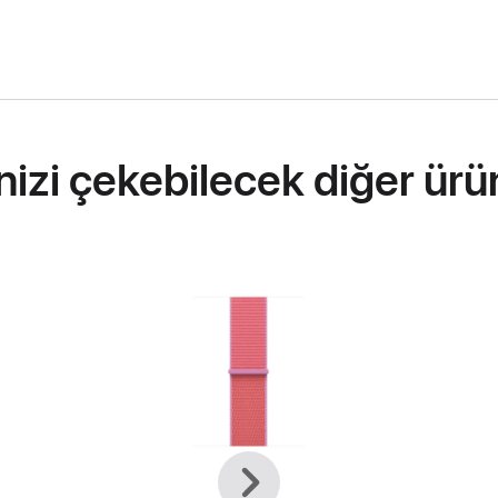
inizi çekebilecek diğer ürü
Önceki
Sonraki