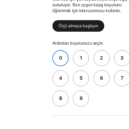
sunuluyor. Size uygun kayış boyutunu
öğrenmek için kılavuzumuzu kullanın.
Ölçü almaya başlayın
Ardından boyutunuzu seçin:
0
1
2
3
4
5
6
7
8
9