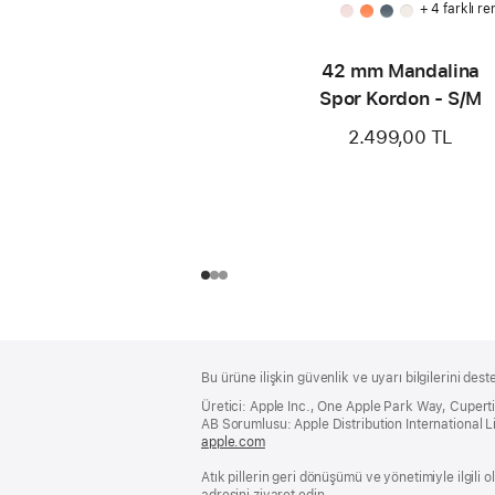
+ 4 farklı re
42 mm Mandalina
Spor Kordon - S/M
2.499,00 TL
Alt
dipnotlar
Bu ürüne ilişkin güvenlik ve uyarı bilgilerini dest
Bilgi
Üretici: Apple Inc., One Apple Park Way, Cuper
AB Sorumlusu: Apple Distribution International Lim
apple.com
(yeni
bir
Atık pillerin geri dönüşümü ve yönetimiyle ilgili
pencerede
adresini ziyaret edin.
açılır)