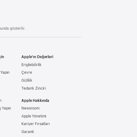
pencerede
açılır)
unda gösterilir.
çin
Apple’ın Değerleri
Erişilebilirlik
ş Yapın
Çevre
Gizlilik
Tedarik Zinciri
n
Apple Hakkında
ş Yapın
Newsroom
Apple Yönetimi
Kariyer Fırsatları
Garanti