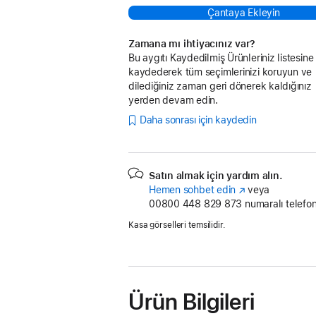
Çantaya Ekleyin
Zamana mı ihtiyacınız var?
Bu aygıtı Kaydedilmiş Ürünleriniz listesine
kaydederek tüm seçimlerinizi koruyun ve
dilediğiniz zaman geri dönerek kaldığınız
yerden devam edin.
Daha sonrası için kaydedin
Satın almak için yardım alın.
Hemen sohbet edin
(Yeni
veya
00800 448 829 873
pencerede
numaralı telefon
açılır)
Kasa görselleri temsilidir.
Ürün Bilgileri