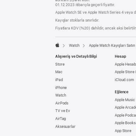
01.12.2023 itibarıyla geçerli fiyattır.
Apple Watch SE ve Apple Watch Series 4 veya d
Kayışlar stoklarla sınırlıdır.
Fiyatlara KDV (%20) dahildir, ancak aksi belirtilm
Watch
Apple Watch Kayışları Satın 
Apple
Alışveriş ve Detaylı Bilgi
Hesap
Store
Apple Hesabı
Mac
Apple Store
iPad
iCloud.com
iPhone
Eğlence
Watch
Apple Music
AirPods
Apple Arcad
TV ve Ev
Apple Podca
AirTag
Apple Books
Aksesuarlar
App Store