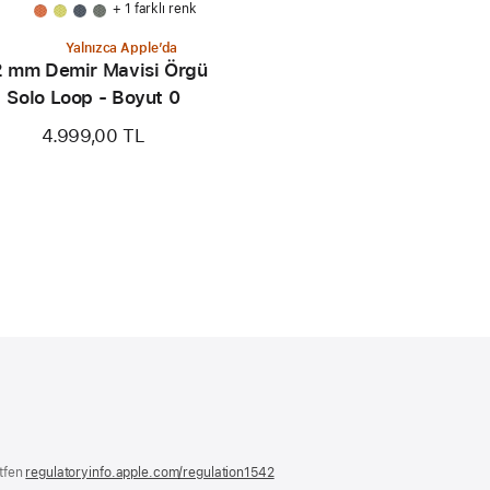
+ 1 farklı renk
Yalnızca Apple’da
 mm Demir Mavisi Örgü
Solo Loop - Boyut 0
4.999,00 TL
ütfen
regulatoryinfo.apple.com/regulation1542
(yeni
bir