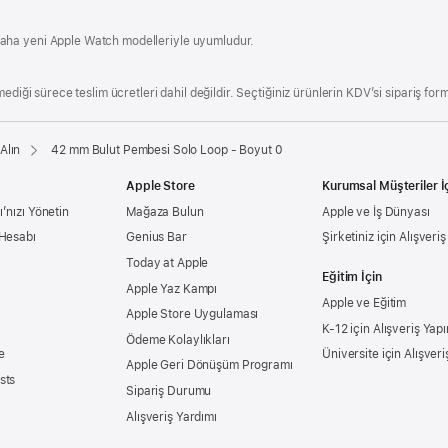
aha yeni Apple Watch modelleriyle uyumludur.
ediği sürece teslim ücretleri dahil değildir. Seçtiğiniz ürünlerin KDV’si sipariş form
Alın
42 mm Bulut Pembesi Solo Loop - Boyut 0
Apple Store
Kurumsal Müşteriler İ
’nızı Yönetin
Mağaza Bulun
Apple ve İş Dünyası
 Hesabı
Genius Bar
Şirketiniz için Alışveri
Today at Apple
Eğitim İçin
Apple Yaz Kampı
Apple ve Eğitim
Apple Store Uygulaması
K-12 için Alışveriş Yapı
Ödeme Kolaylıkları
e
Üniversite için Alışveri
Apple Geri Dönüşüm Programı
sts
Sipariş Durumu
Alışveriş Yardımı