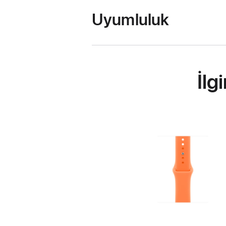
Uyumluluk
İlg