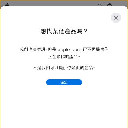
Apple
探
想找某個產品嗎？
索
提
重
交
置
我們也這麼想。但是 apple.com 已不再提供你
探索
配件
支援服務
尋找直營店
正在尋找的產品。
不過我們可以提供你類似的產品。
找到 59 項結果
確定
購買 編織單圈錶環 Apple Watch 錶帶 - Apple (台灣)
選購最新款 Apple Watch 錶帶，換個不同風格。備有多樣
顏色、材質和款式可供選擇。立即在 apple.com 購買。
https://www.apple.com/tw/shop/watch/bands/%E
7%B7%A8%E7%B9%94%E5%96%AE%E5%9C
%88%E9%8C%B6%E7%92%B0