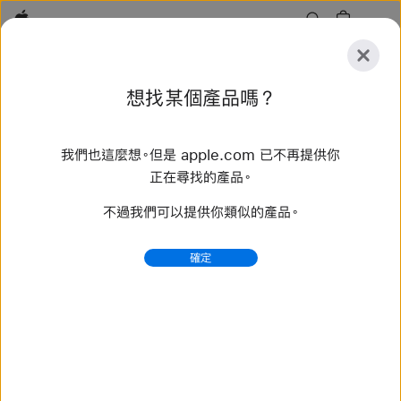
Apple
探
想找某個產品嗎？
索
提
重
交
置
我們也這麼想。但是 apple.com 已不再提供你
探索
配件
支援服務
尋找直營店
正在尋找的產品。
不過我們可以提供你類似的產品。
找到 60 項結果
確定
購買 編織單圈錶環 Apple Watch 錶帶 - Apple (台灣)
選購最新款 Apple Watch 錶帶，換個不同風格。備有多樣
顏色、材質和款式可供選擇。立即在 apple.com 購買。
https://www.apple.com/tw/shop/watch/bands/%E
7%B7%A8%E7%B9%94%E5%96%AE%E5%9C
%88%E9%8C%B6%E7%92%B0