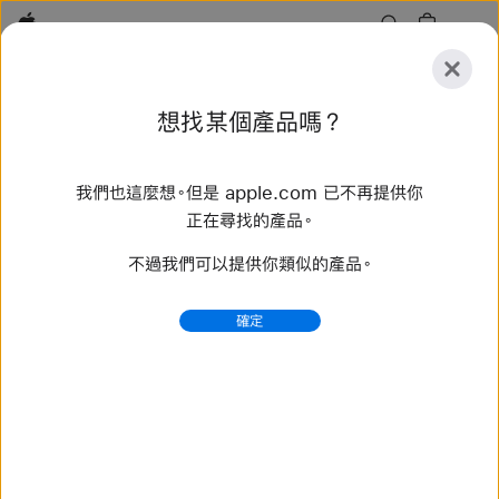
Apple
探
想找某個產品嗎？
索
提
重
交
置
我們也這麼想。但是 apple.com 已不再提供你
探索
配件
支援服務
尋找直營店
正在尋找的產品。
不過我們可以提供你類似的產品。
找到 55 項結果
確定
購買 編織單圈錶環 Apple Watch 錶帶 - Apple (台灣)
選購最新款 Apple Watch 錶帶，換個不同風格。備有多樣
顏色、材質和款式可供選擇。立即在 apple.com 購買。
https://www.apple.com/tw/shop/watch/bands/%E
7%B7%A8%E7%B9%94%E5%96%AE%E5%9C
%88%E9%8C%B6%E7%92%B0