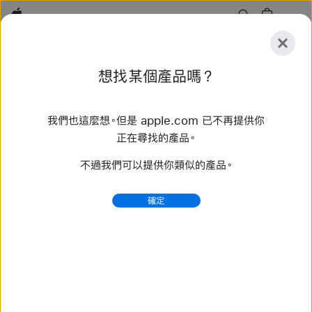
Apple
探
想找某個產品嗎？
索
提
重
交
置
我們也這麼想。但是 apple.com 已不再提供你
探索
配件
支援服務
尋找直營店
正在尋找的產品。
不過我們可以提供你類似的產品。
找到 68 項結果
確定
購買 46 公釐 Apple Watch 錶帶 - Apple (台灣)
選購最新款 Apple Watch 錶帶，換個不同風格。備有多樣
顏色、材質和款式可供選擇。立即在 apple.com 購買。
https://www.apple.com/tw/shop/watch/bands/46-
%E5%85%AC%E9%87%90