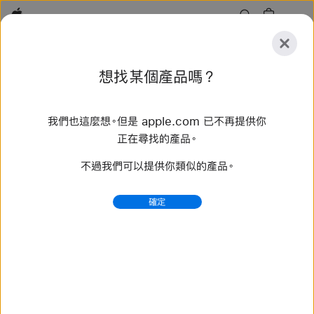
Apple
探
想找某個產品嗎？
索
提
重
交
置
我們也這麼想。但是 apple.com 已不再提供你
探索
配件
支援服務
尋找直營店
正在尋找的產品。
不過我們可以提供你類似的產品。
找到 54 項結果
確定
購買 編織單圈錶環 Apple Watch 錶帶 - Apple (台灣)
選購最新款 Apple Watch 錶帶，換個不同風格。備有多樣
顏色、材質和款式可供選擇。立即在 apple.com 購買。
https://www.apple.com/tw/shop/watch/bands/%E
7%B7%A8%E7%B9%94%E5%96%AE%E5%9C
%88%E9%8C%B6%E7%92%B0