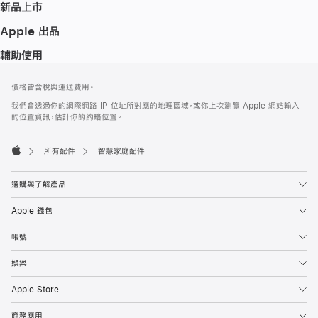
新品上市
Apple 出品
輔助使用
註
註
價格皆含稅與運送費用。
腳
腳
我們會透過你的網際網路 IP 位址所對應的地理區域，或你上次瀏覽 Apple 網站輸入
的位置資訊，估計你的約略位置。
所有配件
智慧家庭配件
Apple
選購與了解產品
Apple 錢包
帳號
娛樂
Apple Store
商務應用