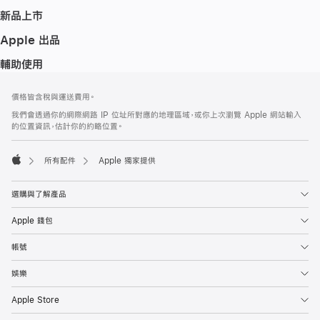
新品上市
Apple 出品
輔助使用
註
註
價格皆含稅與運送費用。
腳
腳
我們會透過你的網際網路 IP 位址所對應的地理區域，或你上次瀏覽 Apple 網站輸入
的位置資訊，估計你的約略位置。
所有配件
Apple 獨家提供
Apple
選購與了解產品
Apple 錢包
帳號
娛樂
Apple Store