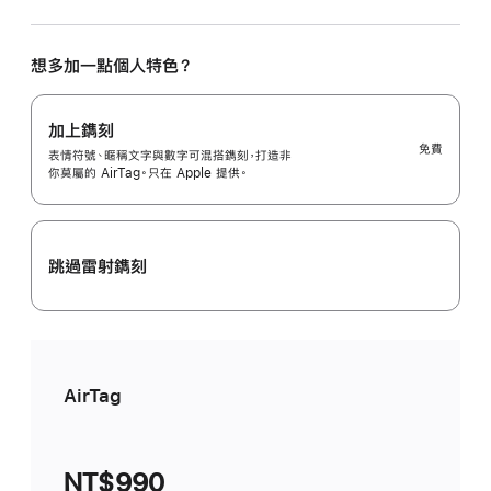
擇
你
想
想多加一點個人特色？
要
的
數
加上鐫刻
量
免費
表情符號、暱稱文字與數字可混搭鐫刻，打造非
1
你莫屬的 AirTag。只在 Apple 提供。
件
裝
Selected)
跳過雷射鐫刻
AirTag
NT$990