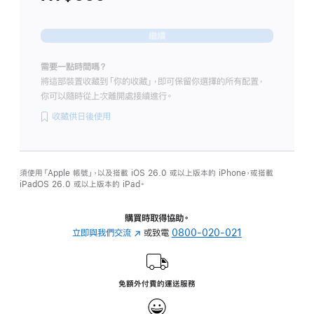
繼續
需要一點時間嗎？
將這部裝置收藏到「你的收藏」，即可保留你選擇的所有配置，
你可以隨時從上次離開處接續進行。
收藏供日後使用
須使用「Apple 帳號」，以及搭載 iOS 26.0 或以上版本的 iPhone，或搭載
iPadOS 26.0 或以上版本的 iPad。
購買時取得協助。
立即與我們交流
(以
或致電
0800-020-021
新
視
窗
免額外付費的運送服務
開
啟)