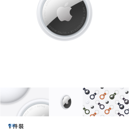
圖庫
圖片
1
圖庫
圖片
2
圖庫
圖片
1 件裝
更改
(選