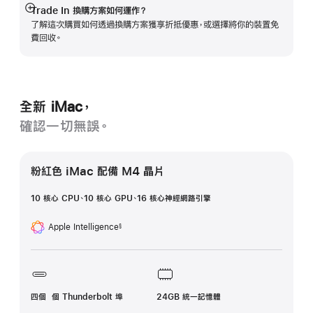
Trade In 換購方案如何運作？
顯
了解這次購買如何透過換購方案獲享折抵優惠，或選擇將你的裝置免
示
費回收。
更
多
資
訊
全新 iMac，
確認一切無誤。
粉紅色 iMac 配備 M4 晶片
10 核心 CPU、10 核心 GPU、16 核心神經網路引擎
Apple Intelligence
§
註
腳
四個 個 Thunderbolt 埠
24GB 統一記憶體