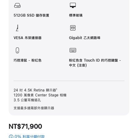
512GB SSD 儲存裝置
標準玻璃
VESA 吊架連接器
Gigabit 乙太網路埠
巧控滑鼠 - 粉紅色
粉紅色含 Touch ID 的巧控鍵盤 -
中文 (注音)
24 吋 4.5K Retina 顯示器¹
1200 萬像素 Center Stage 相機
3.5 公釐耳機插孔
支援最多達兩部外接顯示器
NT$71,900
0% 利率分期付款
(粉