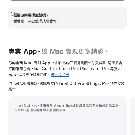
需要協助選擇鍵盤嗎？
顯
看看哪一款鍵盤樣式適合你。
示
更
多
資
訊
專業 App。
讓 Mac 實現更多精彩。
你的全新 Mac 隨附 Apple 創作坊的三個月免額外付費試用，這項多合一
訂閱服務包含 Final Cut Pro、Logic Pro、Pixelmator Pro 等強大
app，以及更多精彩功能。
進一步了解
進
一
你也可以根據偏好，選購獨立的 Final Cut Pro 和 Logic Pro 預先安裝
步
版本。
了
解
-
Final Cut Pro。使用專為 Apple 晶片進行最佳化的業界頂尖創意工具，
Creator
來剪輯、整理及傳輸令人驚豔的影片。
Studio