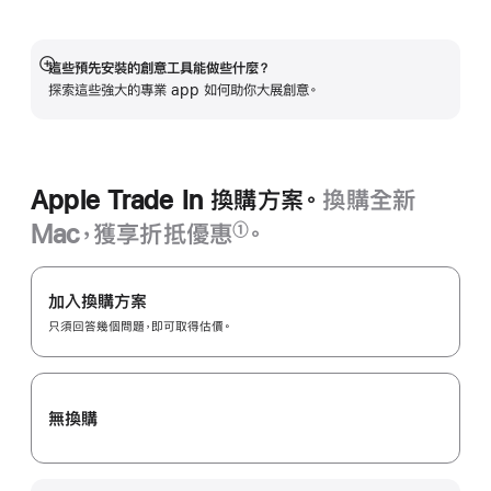
視
窗
開
這些預先安裝的創意工具能做些什麼？
顯
啟)
探索這些強大的專業 app 如何助你大展創意。
示
更
多
資
訊
Apple Trade In 換購方案。
換購全新
Mac，獲享折抵優惠
。
①
註
Apple Trade In
腳
換
加入換購方案
購
只須回答幾個問題，即可取得估價。
方
案。
無換購