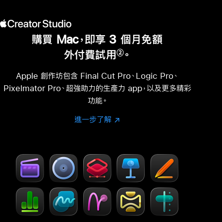
購買 Mac，即享 3 個月免額
外付費試用
。
②
註
腳
Apple 創作坊包含 Final Cut Pro、Logic Pro、
Pixelmator Pro、超強助力的生產力 app，以及更多精彩
功能。
進一步了解
進
(以
一
新
步
視
了
窗
解
開
-
啟)
Creator
Studio