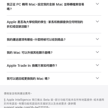
全
我正從 PC 轉用 Mac。設定我的全新 Mac 並移轉檔案容易
嗎？
新
Mac
省
Apple 是否為大學校院的學生、家長和教師提供任何特別的
折扣或促銷活動？
多
多。
我的運送選項有哪些，什麼時候可以收到商品？
我的 Mac 可以外接其他顯示器嗎？
Apple Trade In 換購方案如何運作？
我可以退回或更換我的 Mac 嗎？
註
註
價格皆含稅與運送費用。
腳
腳
註
§ Apple Intelligence 現已推出 Beta 版。部分功能可能未在所有地區提供，或未適用
腳
於所有語言。有關功能和語言的支援狀況以及系統需求，請參閱
support.apple.com/zh-tw/121115
(以
。