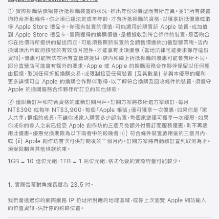
新
註
① 實際換購估價視你折抵換購裝置的狀況、推出年份與機型而有所差異。並非所有裝置
視
腳
均符合折抵條件。你必須已達法定成年年齡，才有折抵換購的資格，以獲享折抵優惠或取
窗
得 Apple Store 禮品卡。你現有裝置的價值，可能適用於購買新 Apple 裝置，或加值
開
到 Apple Store 禮品卡。實際獲得的換購價值，是根據收到符合條件的裝置，是否吻合
啟)
你在估價時所提供的描述而定。可能須按照新裝置的全額售價繳納加值型營業稅。店內
換購須出示政府核發的有效照片證件，才能享有此項優惠 (當地法律可能要求保存這份
資訊)。優惠可能無法在所有直營店提供，店內和線上折抵換購的優惠可能會有所不同。
部分直營店可能會有額外的要求。Apple 或 Apple 的換購服務合作夥伴保留以任何理
由拒絕、取消任何折抵換購交易，或限制接受任何裝置 (及其數量) 參與本優惠的權利。
更多詳情可自 Apple 的換購合作夥伴取得，以了解符合換購及回收條件的裝置。須遵守
Apple 的換購服務合作夥伴所訂立的其他條款。
註
② 僅限新訂戶和符合資格的重新訂閱用戶。訂閱方案將按所選方案續訂，每月
腳
NT$390 或每年 NT$3,900。每個「Apple 帳號」僅可獲享一次優惠，如果你是「家
人共享」群組的成員，不論你或家人購買多少部裝置，每個家庭僅可獲享一次優惠。如果
你或你的家人之前已接受 Apple 創作坊的三個月免額外付費訂閱服務優惠，則不再適
用此優惠。優惠兌換期限為以下兩者中的較晚者：(i) 符合條件裝置啟用後的三個月內，
或 (ii) Apple 創作坊首次可供訂閱後的三個月內。訂閱方案將自動續訂直到取消為止。
須受限制與其他條款約束。
1GB = 10 億位元組，1TB = 1 兆位元組；格式化後的實際容量可能較少。
1. 實際螢幕對角線長度為 23.5 吋。
我們會透過你的網際網路 IP 位址所對應的地理區域，或你上次瀏覽 Apple 網站輸入
的位置資訊，估計你的約略位置。