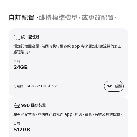
多
資
訊
自訂配置。
維持標準機型，或更改配置。
統一記憶體
增加記憶體容量，為同時執行更多款 app 帶來更加快速流暢的多工
處理能力。
目前
24GB
編輯
可選擇 16GB、24GB 或 32GB
統一記憶體
SSD 儲存裝置
享有充足空間，並快速存取你的 app、照片、電影、音樂及其他檔案。
目前
512GB