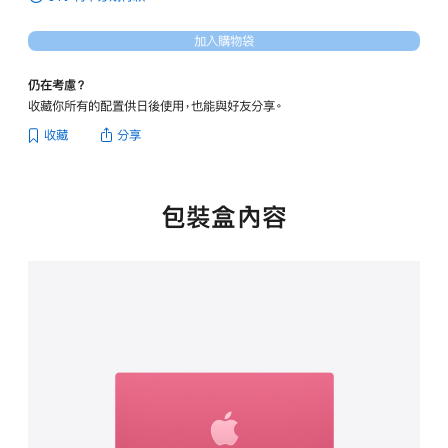
紅
色
加入購物袋
iMac
配
仍在考慮？
備
收藏你所有的配置供日後使用，也能與好友分享。
VESA
吊
收藏
分享
架
連
接
器
包裝盒內容
(請
注
意：
這
款
iMac
不
含
立
架。)
的
分