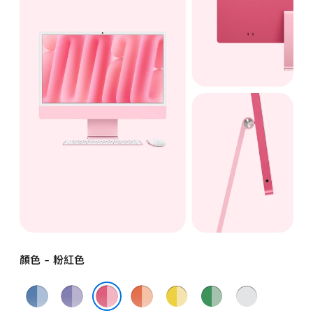
顏色 - 粉紅色
藍
紫
橙
黃
綠
銀
色
色
色
色
色
色