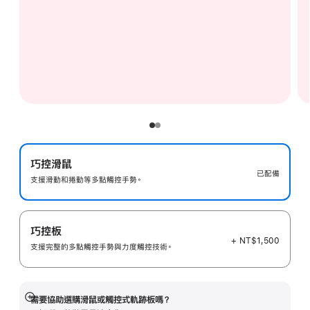
巧控滑鼠
已配備
支援滑動和捲動等多點觸控手勢。
巧控板
+ NT$1,500
支援完整的多點觸控手勢與力度觸控技術。
需要協助選購滑鼠或觸控式軌跡板嗎？
顯