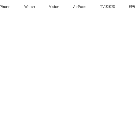
iPhone
Watch
Vision
AirPods
TV 和家庭
娛樂