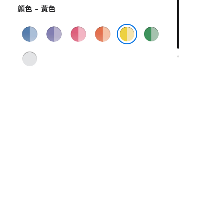
顏色 - 黃色
藍
紫
粉
橙
綠
色
色
紅
色
色
黃色
色
銀
色