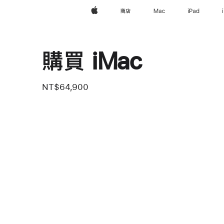
Apple
商店
Mac
iPad
購買 iMac
NT$64,900