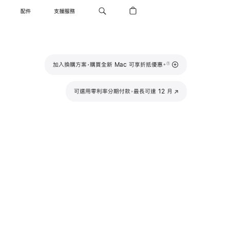
配件
支援服務
註
加入換購方案，購買全新 Mac 可享折抵優惠。
①
腳
可選用零利率分期付款，最長可達 12 月
(以
新
視
窗
開
啟)