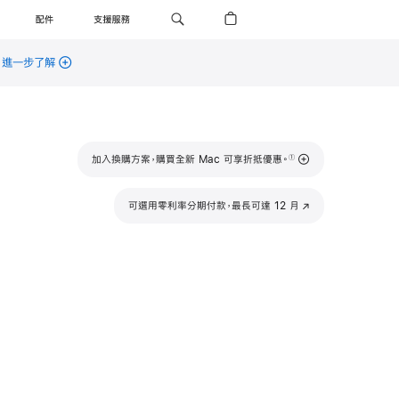
配件
支援服務
。
進一步了解
註
加入換購方案，購買全新 Mac 可享折抵優惠。
①
腳
可選用零利率分期付款，最長可達 12 月
(以
新
視
窗
開
啟)