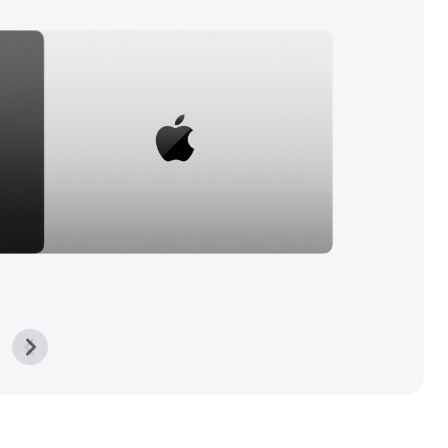
上
下
一
一
張
張
圖
圖
庫
庫
圖
圖
片
片