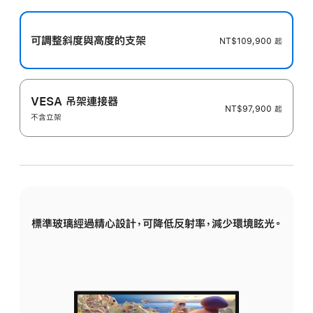
更
多
可調整斜度與高度的支架
NT$109,900 起
資
訊
VESA 吊架連接器
NT$97,900 起
不含立架
標準玻璃經過精心設計，可降低反射率，減少環境眩光。
即