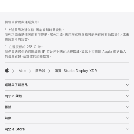
註
註
價格皆含稅與運送費用。
腳
腳
* 上述費用為近似值，可能會隨時間變動。
所列功能會隨情況而有所變動。部分功能、應用程式與服務可能未在所有地區提供，或未
適用於所有語言。
1. 在溫度低於 25° C 時。
我們會透過你的網際網路 IP 位址所對應的地理區域，或你上次瀏覽 Apple 網站輸入
的位置資訊，估計你的約略位置。
Mac
顯示器
購買 Studio Display XDR
Apple
選購與了解產品
Apple 錢包
帳號
娛樂
Apple Store