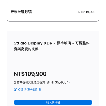
奈米紋理玻璃
NT$119,900
Studio Display XDR - 標準玻璃 - 可調整斜
度與高度的支架
NT$109,900
含營業稅和其他法定稅費：約 NT$5,466
註
*。
腳
0% 利率分期付款
(Studio Display XDR
-
標
加入購物袋
準