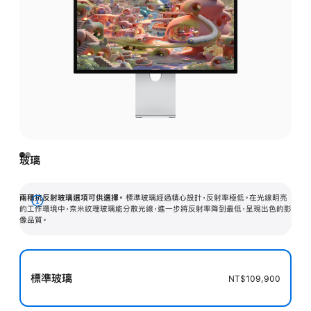
玻璃
兩種抗反射玻璃選項可供選擇。
標準玻璃經過精心設計，反射率極低。在光線明亮
顯
的工作環境中，奈米紋理玻璃能分散光線，進一步將反射率降到最低，呈現出色的影
像品質。
示
更
多
標準玻璃
資
NT$109,900
訊