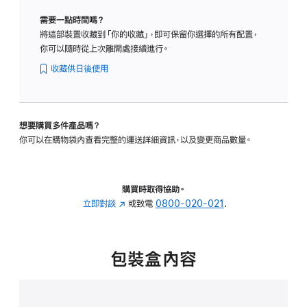
玻
需要一點時間嗎？
璃
將這部裝置收藏到「你的收藏」，即可保留你選擇的所有配置，
-
你可以隨時從上次離開處接續進行。
可
調
收藏供日後使用
整
斜
度
想要購買多件產品嗎？
與
你可以在購物袋內查看完整的運送詳細資訊，以及變更商品數量。
高
度
的
支
購買時取得協助。
架
立即對談
(以
或致電
0800-020-021
.
的
新
分
視
期
窗
包裝盒內容
付
開
款)
啟)