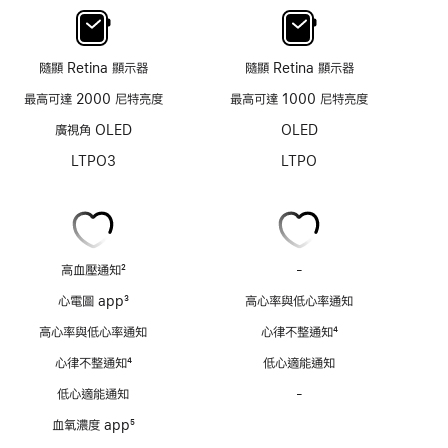
隨顯 Retina 顯示器
隨顯 Retina 顯示器
最高可達 2000 尼特亮度
最高可達 1000 尼特亮度
廣視角 OLED
OLED
LTPO3
LTPO
高血壓通知
2
-
不
註
具
心電圖 app
3
高心率與低心率通知
腳
備
註
高心率與低心率通知
心律不整通知
4
心
腳
註
電
心律不整通知
4
低心適能通知
腳
圖
註
低心適能通知
-
不
app
腳
具
血氧濃度 app
5
備
註