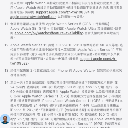
尚未啟用、Apple Watch 與特定行動網路不相容或未設定在特定行動網路上使
用、Apple Watch 未設定行動網路服務，或該行動網路不支援透過 IMS 撥打緊急
服務電話。請參閱
support.apple.com/zh-tw/108374
(以
與
apple.com/tw/watch/cellular
，以取得進一步資訊。
新
視
註
11.
全球緊急電話功能須使用 Apple Watch Series 5 (GPS + 行動網路)、
窗
腳
Apple Watch SE (GPS + 行動網路)、Apple Watch Ultra 或後續錶款。請參
開
閱
apple.com/tw/watchos/feature-availability
，查看支援的國家與地區列
啟)
表。
註
12.
Apple Watch Series 11 具備 ISO 22810:2010 標準的防水 50 公尺等級，這
腳
代表可用於像在泳池或海中游泳等淺水區域活動；Apple Watch Series 11 不該
用於水肺潛水、滑水，或其他涉及高速水流或沉入深水等活動。防水功能非永久狀
態，並可能隨時間而下降。如需進一步資訊，請參閱
support.apple.com/zh-
tw/109522
。
註
13.
須使用配備第 2 代超寬頻晶片的 iPhone 與 Apple Watch。 超寬頻的供應狀況
腳
視地區而異。
註
14.
滿足一天 (包含睡眠追蹤) 所需的電池使用時間是根據下列使用方式所測得：在
腳
24 小時內，查看時間 300 次、接收通知 90 次、使用 app 15 分鐘、進行一次
60 分鐘的體能訓練時，透過藍牙自 Apple Watch 播放音樂，以及進行睡眠追蹤
6 小時；Apple Watch Series 11 (GPS) 的使用方式包括在整個 24 小時測試
期間，透過藍牙連接至 iPhone；Apple Watch Series 11 (GPS + 行動網路) 的
使用方式包括在 24 小時內，進行行動網路連線共 4 小時，以及透過藍牙連接至
iPhone 共 20 小時。「低耗電模式」下 (包含睡眠追蹤) 的電池使用時間是根據下
列使用方式所測得：在 38 小時內，查看時間 530 次、接收通知 160 次、使用
app 26 分鐘、進行一次 60 分鐘的體能訓練時，透過藍牙自 Apple Watch 播放
音樂，以及進行睡眠追蹤 6 小時；Apple Watch Series 11 (GPS) 的使用方式