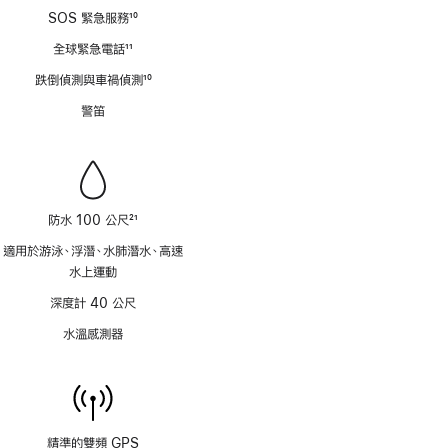
SOS 緊急服務
10
註
全球緊急電話
11
腳
註
跌倒偵測與車禍偵測
10
腳
註
警笛
腳
防水 100 公尺
21
註
適用於游泳、浮潛、水肺潛水、高速
腳
水上運動
深度計 40 公尺
水溫感測器
精準的雙頻 GPS