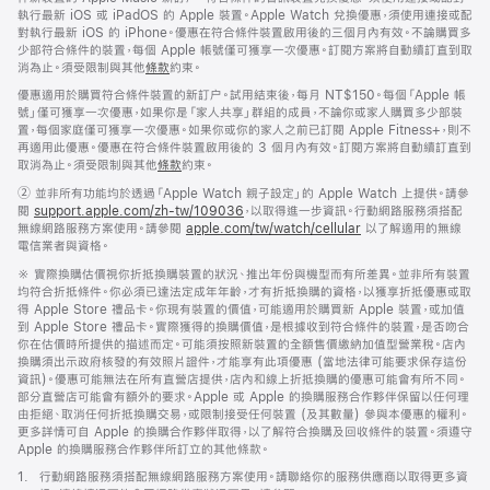
執行最新 iOS 或 iPadOS 的 Apple 裝置。Apple Watch 兌換優惠，須使用連接或配
對執行最新 iOS 的 iPhone。優惠在符合條件裝置啟用後的三個月內有效。不論購買多
少部符合條件的裝置，每個 Apple 帳號僅可獲享一次優惠。訂閱方案將自動續訂直到取
消為止。須受限制與其他
條款
約束。
優惠適用於購買符合條件裝置的新訂户。試用結束後，每月 NT$150。每個「Apple 帳
號」僅可獲享一次優惠，如果你是「家人共享」群組的成員，不論你或家人購買多少部裝
置，每個家庭僅可獲享一次優惠。如果你或你的家人之前已訂閱 Apple Fitness+，則不
再適用此優惠。優惠在符合條件裝置啟用後的 3 個月內有效。訂閱方案將自動續訂直到
取消為止。須受限制與其他
條款
約束。
註
② 並非所有功能均於透過「Apple Watch 親子設定」的 Apple Watch 上提供。請參
腳
閱
support.apple.com/zh-tw/109036
(以
，以取得進一步資訊。行動網路服務須搭配
無線網路服務方案使用。請參閱
apple.com/tw/watch/cellular
新
以了解適用的無線
電信業者與資格。
視
窗
註
※ 實際換購估價視你折抵換購裝置的狀況、推出年份與機型而有所差異。並非所有裝置
開
腳
均符合折抵條件。你必須已達法定成年年齡，才有折抵換購的資格，以獲享折抵優惠或取
啟)
得 Apple Store 禮品卡。你現有裝置的價值，可能適用於購買新 Apple 裝置，或加值
到 Apple Store 禮品卡。實際獲得的換購價值，是根據收到符合條件的裝置，是否吻合
你在估價時所提供的描述而定。可能須按照新裝置的全額售價繳納加值型營業稅。店內
換購須出示政府核發的有效照片證件，才能享有此項優惠 (當地法律可能要求保存這份
資訊)。優惠可能無法在所有直營店提供，店內和線上折抵換購的優惠可能會有所不同。
部分直營店可能會有額外的要求。Apple 或 Apple 的換購服務合作夥伴保留以任何理
由拒絕、取消任何折抵換購交易，或限制接受任何裝置 (及其數量) 參與本優惠的權利。
更多詳情可自 Apple 的換購合作夥伴取得，以了解符合換購及回收條件的裝置。須遵守
Apple 的換購服務合作夥伴所訂立的其他條款。
註
1.
行動網路服務須搭配無線網路服務方案使用。請聯絡你的服務供應商以取得更多資