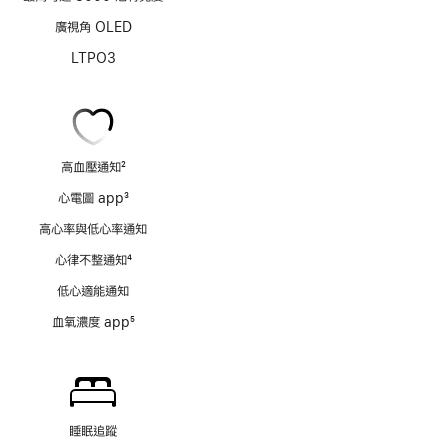
廣視角 OLED
LTPO3
高血壓通知
2
註
心電圖 app
3
腳
註
高心率與低心率通知
腳
心律不整通知
4
註
低心適能通知
腳
血氧濃度 app
5
註
腳
睡眠追蹤