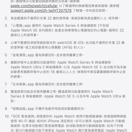
腳
訊。連線情況可能會因網路供應狀況而異。請參閱
apple.com/tw/watch/cellular
以了解適用的無線電信業者與資格。請參閱
support.apple.com/zh-tw/HT207578
(以
了解進一步的設定說明。
新
註
2.
高血壓通知不適用於未滿 22 歲的使用者、曾被診斷為高血壓的人士，或孕婦。
視
腳
窗
註
3.
「心電圖」app 適用於 Apple Watch Series 4 與後續錶款 (不包括
開
腳
Apple Watch SE 系列錶款)，能產生與單導程心電圖相近的心電圖。適用於 22
啟)
歲或以上的使用者。
註
4.
心律不整通知須使用最新版本的 watchOS 與 iOS。此功能不適用於未滿 22 歲
腳
的使用者，或之前診斷患有心房顫動 (AFib) 的人士。
註
5.
「血氧濃度」app 僅為保健目的，並非提供醫療之用。
腳
註
6.
睡眠呼吸中止症通知功能適用於 Apple Watch Series 9 與後續錶款、
腳
Apple Watch Ultra 2 與後續錶款，以及 Apple Watch SE 3。此功能可為未被
診斷患有睡眠呼吸中止症的 18 歲或以上人士，偵測到中度至嚴重睡眠呼吸中止症
的跡象。
註
7.
「生命徵象」app 僅為保健目的，並非提供醫療之用。
腳
註
8.
體溫感測功能並非提供醫療之用。體溫感測功能僅適用於 Apple Watch
腳
Series 8 與後續錶款、Apple Watch SE 3，以及所有 Apple Watch Ultra 錶
款。
註
9.
「經期追蹤」app 不應作為避孕用途或診斷健康狀況。
腳
註
10.
「SOS 緊急服務」須透過你的 Apple Watch 使用行動網路連線，或透過網際網路
腳
使用 Wi-Fi 通話，或你的 iPhone 須在附近。你可以使用 Apple Watch 行動網
路錶款，在眾多地點撥打緊急服務電話，該地點須提供行動網路服務。如為下列情
況，部分行動網路可能不接受從 Apple Watch 撥打緊急服務電話：Apple Watch