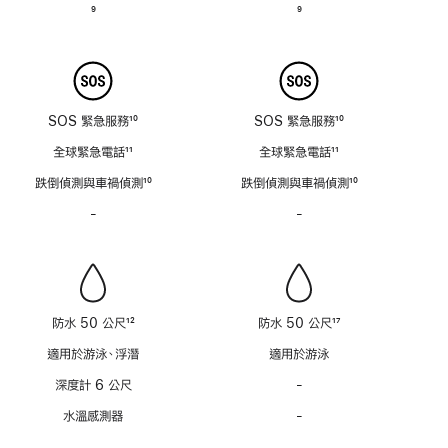
腳
腳
註
9
註
9
腳
腳
SOS 緊急服務
10
SOS 緊急服務
10
註
註
全球緊急電話
11
全球緊急電話
11
腳
腳
註
註
跌倒偵測與車禍偵測
10
跌倒偵測與車禍偵測
10
腳
腳
註
註
-
不
-
不
腳
腳
具
具
備
備
警
警
笛
笛
功
功
防水 50 公尺
12
防水 50 公尺
17
能
能
註
註
適用於游泳、浮潛
適用於游泳
腳
腳
深度計 6 公尺
-
不
具
水溫感測器
-
不
備
具
支