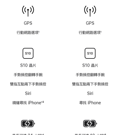
備
援
水
深
溫
度
感
GPS
GPS
可
測
達
行動網路選項
1
行動網路選項
1
器
6
註
註
公
腳
腳
尺
的
深
S10 晶片
S10 晶片
度
手勢操控翻轉手腕
手勢操控翻轉手腕
計
雙指互點兩下手勢操控
雙指互點兩下手勢操控
Siri
Siri
精確尋找 iPhone
13
尋找 iPhone
註
腳