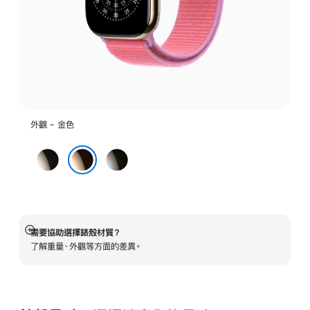
外觀 - 金色
原
石
色
瓦
金色
色
需要協助選擇錶殼材質？
顯
了解重量、外觀等方面的差異。
示
更
多
資
訊