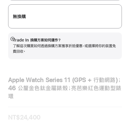
案。
無換購
Trade In 換購方案如何運作？
顯
了解這次購買如何透過換購方案獲享折抵優惠，或選擇將你的裝置免
示
費回收。
更
多
資
訊
Apple Watch Series 11 (GPS + 行動網路)；
46 公釐金色鈦金屬錶殼；亮芭樂紅色運動型錶
環
NT$24,400