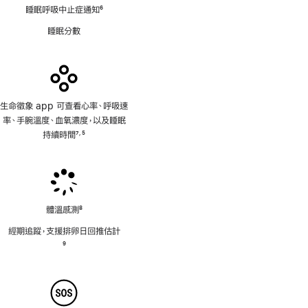
睡眠呼吸中止症通知
6
註
睡眠分數
腳
生命徵象 app 可查看心率、呼吸速
率、手腕溫度、血氧濃度，以及睡眠
持續時間
7
5
,
註
註
腳
腳
體溫感測
8
註
經期追蹤，支援排卵日回推估計
腳
註
9
腳