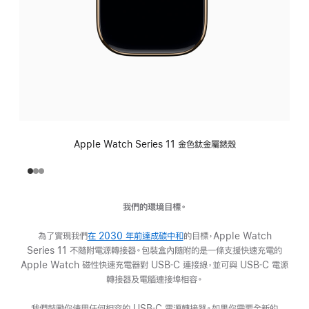
Apple Watch Series 11 金色鈦金屬錶殼
我們的環境目標。
為了實現我們
在 2030 年前達成碳中和
(以
的目標，Apple Watch
Series 11 不隨附電源轉接器。包裝盒內隨附的是一條支援快速充電的
新
Apple Watch 磁性快速充電器對 USB‑C 連接線，並可與 USB‑C 電源
視
轉接器及電腦連接埠相容。
窗
開
我們鼓勵你使用任何相容的 USB‑C 電源轉接器。如果你需要全新的
啟)