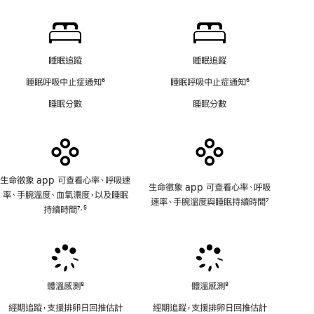
血
腳
氧
濃
度
睡眠追蹤
睡眠追蹤
app
睡眠呼吸中止症通知
6
睡眠呼吸中止症通知
6
註
註
睡眠分數
睡眠分數
腳
腳
生命徵象 app 可查看心率、呼吸速
生命徵象 app 可查看心率、呼吸
率、手腕溫度、血氧濃度，以及睡眠
速率、手腕溫度與睡眠持續時間
7
持續時間
7
5
,
註
註
註
腳
腳
腳
體溫感測
8
體溫感測
8
註
註
經期追蹤，支援排卵日回推估計
經期追蹤，支援排卵日回推估計