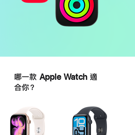
電
心
池
臟
哪一款 Apple Watch 適
健
康
合你？
功
能