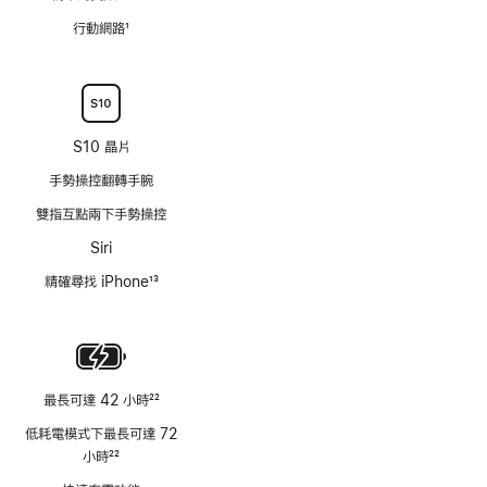
行動網路
1
註
腳
S10 晶片
手勢操控翻轉手腕
雙指互點兩下手勢操控
Siri
精確尋找 iPhone
13
註
腳
最長可達 42 小時
22
註
低耗電模式下最長可達 72
腳
小時
22
註