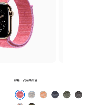
選
顏色 - 亮芭樂紅色
擇
一
藍
哈
錨
森
深
種
霧
密
藍
林
灰
顏
亮芭樂紅色
色
瓜
色
色
色
色: