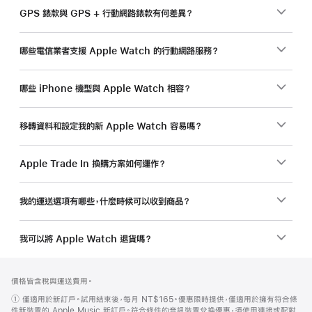
GPS 錶款與 GPS + 行動網路錶款有何差異？
哪些電信業者支援 Apple Watch 的行動網路服務？
哪些 iPhone 機型與 Apple Watch 相容？
移轉資料和設定我的新 Apple Watch 容易嗎？
Apple Trade In 換購方案如何運作？
我的運送選項有哪些，什麼時候可以收到商品？
我可以將 Apple Watch 退貨嗎？
註
註
價格皆含稅與運送費用。
腳
腳
註
①
僅適用於新訂戶。試用結束後，每月 NT$165。優惠限時提供，僅適用於擁有符合條
腳
件新裝置的 Apple Music 新訂戶。符合條件的音訊裝置兌換優惠，須使用連接或配對