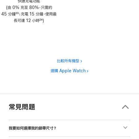
快速充電功能
腳
(由 0% 充至 80%，只需約
45 分鐘
23
；充電 15 分鐘，使用最
註
長可達 12 小時
24
)
腳
註
腳
比較所有機型
選購 Apple Watch
常見問題
我要如何選擇我的錶帶尺寸？