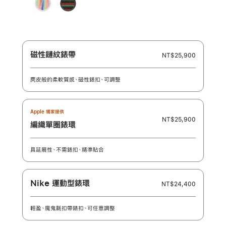
驕
Black Unity -
色
傲
團
特
結
別
之
版
韻
磁性鏈紋錶帶
NT$25,900
麂皮般的柔軟質感、磁性錶扣、可調整
Apple 獨家提供
NT$25,900
編織單圈錶環
具延展性、不需錶扣、精準貼合
Nike 運動型錶環
NT$24,400
輕盈、魔鬼氈扣帶錶扣、可任意調整