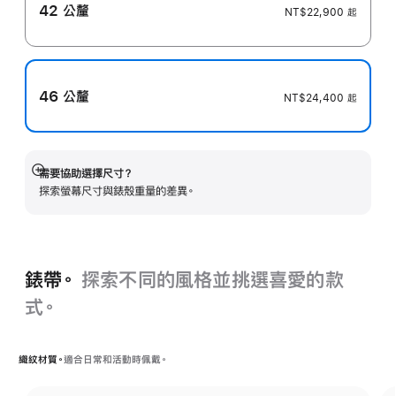
42 公釐
NT$22,900
起
46 公釐
NT$24,400
起
需要協助選擇尺寸？
顯
探索螢幕尺寸與錶殼重量的差異。
示
更
多
資
訊
錶帶。
探索不同的風格並挑選喜愛的款
式。
織紋材質。
適合日常和活動時佩戴。