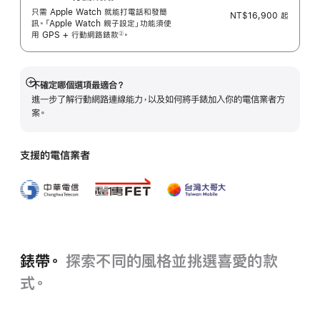
只需 Apple Watch 就能打電話和發簡
NT$16,900
起
訊。「Apple Watch 親子設定」功能須使
用 GPS + 行動網路錶
款
。
②
 註腳 
不確定哪個選項最適合？
顯
進一步了解行動網路連線能力，以及如何將手錶加入你的電信業者方
示
案。
更
多
資
支援的電信業者
訊
錶帶。
探索不同的風格並挑選喜愛的款
式。