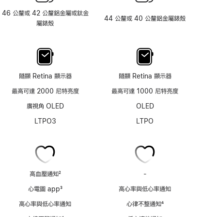
46 公釐或 42 公釐鋁金屬或鈦金
44 公釐或 40 公釐鋁金屬錶殼
屬錶殼
隨顯 Retina 顯示器
隨顯 Retina 顯示器
最高可達 2000 尼特亮度
最高可達 1000 尼特亮度
廣視角 OLED
OLED
LTPO3
LTPO
高血壓通知
2
-
不
註
具
心電圖 app
3
高心率與低心率通知
腳
備
註
高心率與低心率通知
心律不整通知
4
心
腳
註
電