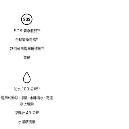
腳
SOS 緊急服務
10
註
全球緊急電話
11
腳
註
跌倒偵測與車禍偵測
10
腳
註
警笛
腳
防水 100 公尺
21
註
適用於游泳、浮潛、水肺潛水、高速
腳
水上運動
深度計 40 公尺
水溫感測器