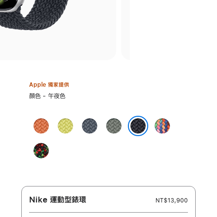
Apple 獨家提供
選
顏色 - 午夜色
擇
一
薑
霓
錨
綠
驕
種
黃
虹
藍
灰
傲
顏
午夜色
色
黃
色
色
特
色:
Black Unity
色
別
-
版
Unity Connection
Nike 運動型錶環
NT$13,900