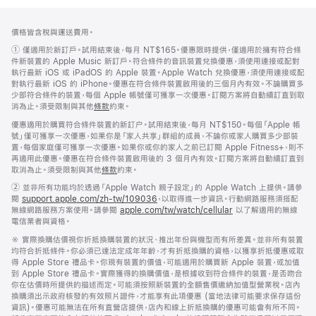
註
註
價格皆含稅與運送費用。
腳
腳
註
①
僅適用於新訂戶。試用結束後，每月 NT$165。優惠限時提供，僅適用於擁有符合條
腳
件新裝置的 Apple Music 新訂戶。符合條件的音訊裝置兌換優惠，須使用連接或配對
執行最新 iOS 或 iPadOS 的 Apple 裝置。Apple Watch 兌換優惠，須使用連接或配
對執行最新 iOS 的 iPhone。優惠在符合條件裝置啟用後的三個月內有效。不論購買多
少部符合條件的裝置，每個 Apple 帳號僅可獲享一次優惠。訂閱方案將自動續訂直到取
消為止。須受限制與其他
條款
約束。
優惠適用於購買符合條件裝置的新訂户。試用結束後，每月 NT$150。每個「Apple 帳
號」僅可獲享一次優惠，如果你是「家人共享」群組的成員，不論你或家人購買多少部裝
置，每個家庭僅可獲享一次優惠。如果你或你的家人之前已訂閱 Apple Fitness+，則不
再適用此優惠。優惠在符合條件裝置啟用後的 3 個月內有效。訂閱方案將自動續訂直到
取消為止。須受限制與其他
條款
約束。
註
② 並非所有功能均於透過「Apple Watch 親子設定」的 Apple Watch 上提供。請參
腳
閱
support.apple.com/zh-tw/109036
(以
，以取得進一步資訊。行動網路服務須搭配
無線網路服務方案使用。請參閱
apple.com/tw/watch/cellular
新
以了解適用的無線
電信業者與資格。
視
窗
註
※ 實際換購估價視你折抵換購裝置的狀況、推出年份與機型而有所差異。並非所有裝置
開
腳
均符合折抵條件。你必須已達法定成年年齡，才有折抵換購的資格，以獲享折抵優惠或取
啟)
得 Apple Store 禮品卡。你現有裝置的價值，可能適用於購買新 Apple 裝置，或加值
到 Apple Store 禮品卡。實際獲得的換購價值，是根據收到符合條件的裝置，是否吻合
你在估價時所提供的描述而定。可能須按照新裝置的全額售價繳納加值型營業稅。店內
換購須出示政府核發的有效照片證件，才能享有此項優惠 (當地法律可能要求保存這份
資訊)。優惠可能無法在所有直營店提供，店內和線上折抵換購的優惠可能會有所不同。