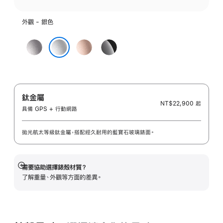
外觀 - 銀色
太
玫
曜
空
瑰
石
銀色
灰
金
黑
色
色
色
鈦金屬
NT$22,900
起
具備 GPS + 行動網路
拋光航太等級鈦金屬，搭配經久耐用的藍寶石玻璃錶面。
需要協助選擇錶殼材質？
顯
了解重量、外觀等方面的差異。
示
更
多
資
訊