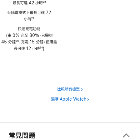
最長可達 42 小時
22
註
低耗電模式下最長可達 72
腳
小時
22
註
快速充電功能
腳
(由 0% 充至 80%，只需約
45 分鐘
23
；充電 15 分鐘，使用最
註
長可達 12 小時
24
)
腳
註
腳
比較所有機型
選購 Apple Watch
常見問題