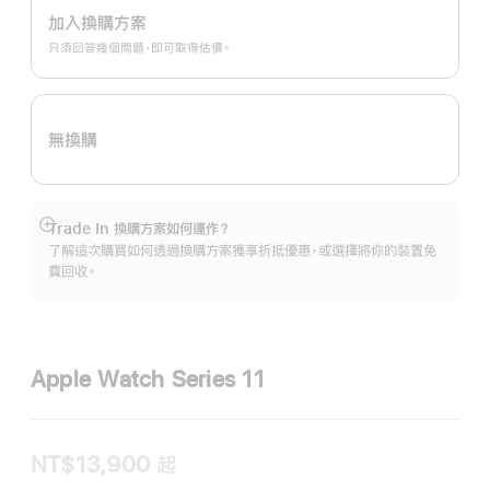
換
加入換購方案
購
只須回答幾個問題，即可取得估價。
方
案。
無換購
Trade In 換購方案如何運作？
顯
了解這次購買如何透過換購方案獲享折抵優惠，或選擇將你的裝置免
示
費回收。
更
多
資
訊
Apple Watch Series 11
NT$13,900
起