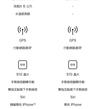
腳
腳
深度計 6 公尺
-
不
具
水溫感測器
-
不
備
具
支
備
援
水
深
溫
度
感
GPS
GPS
可
測
達
行動網路選項
1
行動網路選項
1
器
6
註
註
公
腳
腳
尺
的
深
S10 晶片
S10 晶片
度
手勢操控翻轉手腕
手勢操控翻轉手腕
計
雙指互點兩下手勢操控
雙指互點兩下手勢操控
Siri
Siri
精確尋找 iPhone
13
尋找 iPhone