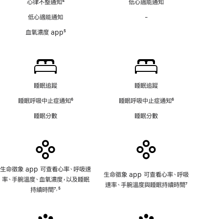
心律不整通知
4
低心適能通知
腳
圖
註
低心適能通知
-
不
app
腳
具
血氧濃度 app
5
備
註
血
腳
氧
濃
度
睡眠追蹤
睡眠追蹤
app
睡眠呼吸中止症通知
6
睡眠呼吸中止症通知
6
註
註
睡眠分數
睡眠分數
腳
腳
生命徵象 app 可查看心率、呼吸速
生命徵象 app 可查看心率、呼吸
率、手腕溫度、血氧濃度，以及睡眠
速率、手腕溫度與睡眠持續時間
7
持續時間
7
5
,
註
註
註
腳
腳
腳