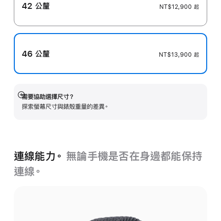
42 公釐
NT$12,900
起
46 公釐
NT$13,900
起
需要協助選擇尺寸？
顯
探索螢幕尺寸與錶殼重量的差異。
示
更
多
資
訊
連線能力。
無論手機是否在身邊都能保持
連線。