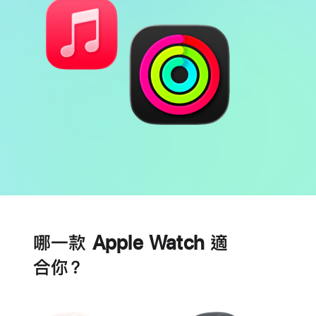
電
心
池
臟
哪一款 Apple Watch 適
健
康
合你？
功
能