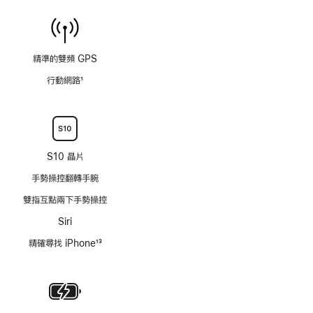
精準的雙頻 GPS
行動網路
1
註
腳
S10 晶片
手勢操控翻轉手腕
雙指互點兩下手勢操控
Siri
精確尋找 iPhone
13
註
腳