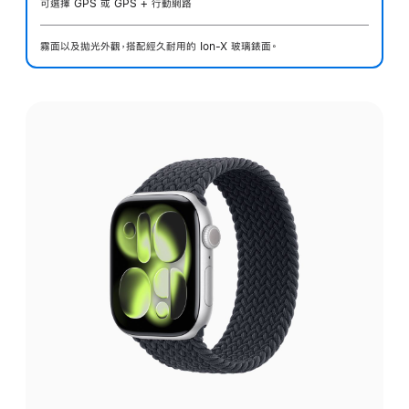
可選擇 GPS 或 GPS + 行動網路
霧面以及拋光外觀，搭配經久耐用的 Ion-X 玻璃錶面。
選
擇
外
觀: