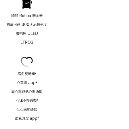
隨顯 Retina 顯示器
最高可達 3000 尼特亮度
廣視角 OLED
LTPO3
高血壓通知
2
註
心電圖 app
3
腳
註
高心率與低心率通知
腳
心律不整通知
4
註
低心適能通知
腳
血氧濃度 app
5
註