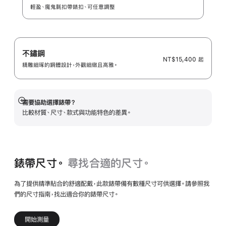
輕盈、魔鬼氈扣帶錶扣、可任意調整
不鏽鋼
NT$15,400
起
精雕細琢的鋼體設計，外觀細緻且高雅。
需要協助選擇錶帶？
顯
比較材質、尺寸、款式與功能特色的差異。
示
更
多
資
訊
錶帶尺寸。
尋找合適的尺寸。
為了提供精準貼合的舒適配戴，此款錶帶備有數種尺寸可供選擇。請參照我
們的尺寸指南，找出適合你的錶帶尺寸。
開始測量