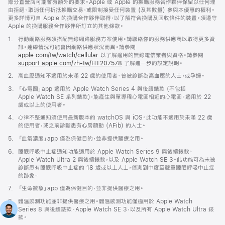
部分直營店可能會有額外的要求。Apple 或 Apple 的換購服務合作夥伴保留以任何理
由拒絕、取消任何折抵換購交易，或限制接受任何裝置 (及其數量) 參與本優惠的權利。
更多詳情可自 Apple 的換購合作夥伴取得，以了解符合換購及回收條件的裝置。須遵守
Apple 的換購服務合作夥伴所訂立的其他條款。
註
1.
行動網路服務須搭配無線網路服務方案使用。請聯絡你的服務供應商以取得更多資
腳
訊。連線情況可能會因網路供應狀況而異。請參閱
apple.com/tw/watch/cellular
以了解適用的無線電信業者與資格。請參閱
support.apple.com/zh-tw/HT207578
(以
了解進一步的設定說明。
新
註
2.
高血壓通知不適用於未滿 22 歲的使用者、曾被診斷為高血壓的人士，或孕婦。
視
腳
窗
註
3.
「心電圖」app 適用於 Apple Watch Series 4 與後續錶款 (不包括
開
腳
Apple Watch SE 系列錶款)，能產生與單導程心電圖相近的心電圖。適用於 22
啟)
歲或以上的使用者。
註
4.
心律不整通知須使用最新版本的 watchOS 與 iOS。此功能不適用於未滿 22 歲
腳
的使用者，或之前診斷患有心房顫動 (AFib) 的人士。
註
5.
「血氧濃度」app 僅為保健目的，並非提供醫療之用。
腳
註
6.
睡眠呼吸中止症通知功能適用於 Apple Watch Series 9 與後續錶款、
腳
Apple Watch Ultra 2 與後續錶款，以及 Apple Watch SE 3。此功能可為未被
診斷患有睡眠呼吸中止症的 18 歲或以上人士，偵測到中度至嚴重睡眠呼吸中止症
的跡象。
註
7.
「生命徵象」app 僅為保健目的，並非提供醫療之用。
腳
註
8.
體溫感測功能並非提供醫療之用。體溫感測功能僅適用於 Apple Watch
腳
Series 8 與後續錶款、Apple Watch SE 3，以及所有 Apple Watch Ultra 錶
款。