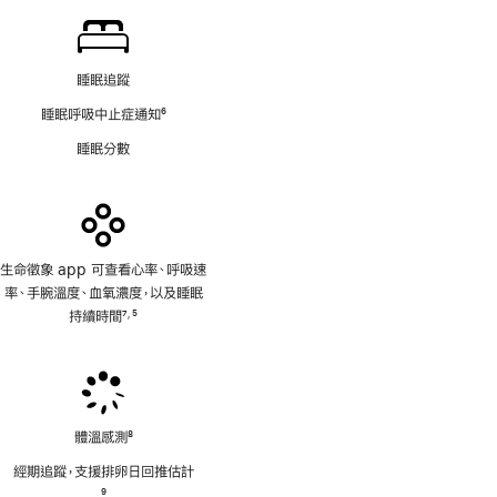
腳
睡眠追蹤
睡眠呼吸中止症通知
6
註
睡眠分數
腳
生命徵象 app 可查看心率、呼吸速
率、手腕溫度、血氧濃度，以及睡眠
持續時間
7
5
,
註
註
腳
腳
體溫感測
8
註
經期追蹤，支援排卵日回推估計
腳
註
9