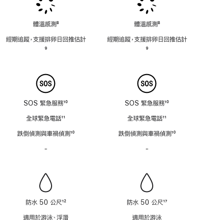
體溫感測
8
體溫感測
8
註
註
經期追蹤，支援排卵日回推估計
經期追蹤，支援排卵日回推估計
腳
腳
註
9
註
9
腳
腳
SOS 緊急服務
10
SOS 緊急服務
10
註
註
全球緊急電話
11
全球緊急電話
11
腳
腳
註
註
跌倒偵測與車禍偵測
10
跌倒偵測與車禍偵測
10
腳
腳
註
註
-
不
-
不
腳
腳
具
具
備
備
警
警
笛
笛
功
功
防水 50 公尺
12
防水 50 公尺
17
能
能
註
註
適用於游泳、浮潛
適用於游泳