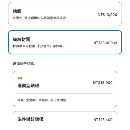
橡膠
NT$13,900
有彈性、游泳適用的矽膠與氟橡膠錶帶。
織紋材質
NT$13,900
起
材質柔軟且輕盈，十分適合日常佩戴。
選擇錶帶款式:
新色
NT$13,900
運動型錶環
輕盈、魔鬼氈扣帶錶扣、可任意調整
磁性鏈紋錶帶
NT$15,400