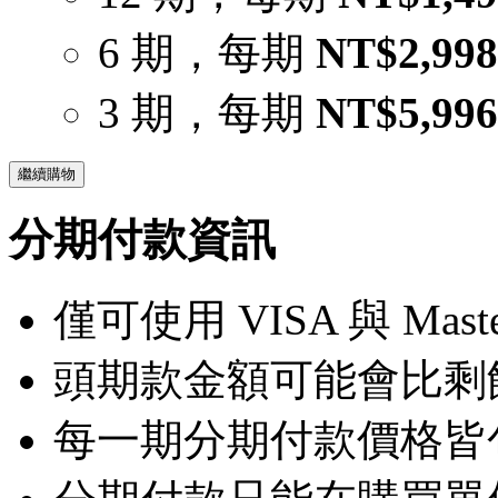
6 期，每期
NT$2,998
3 期，每期
NT$5,996
繼續購物
分期付款資訊
僅可使用 VISA 與 Ma
頭期款金額可能會比剩
每一期分期付款價格皆