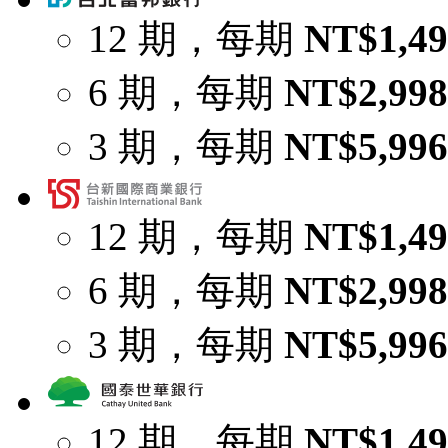
12 期，每期
NT$1,49
6 期，每期
NT$2,998
3 期，每期
NT$5,996
12 期，每期
NT$1,49
6 期，每期
NT$2,998
3 期，每期
NT$5,996
12 期，每期
NT$1,49