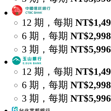
12 期，每期
NT$1,49
6 期，每期
NT$2,998
3 期，每期
NT$5,996
12 期，每期
NT$1,49
6 期，每期
NT$2,998
3 期，每期
NT$5,996