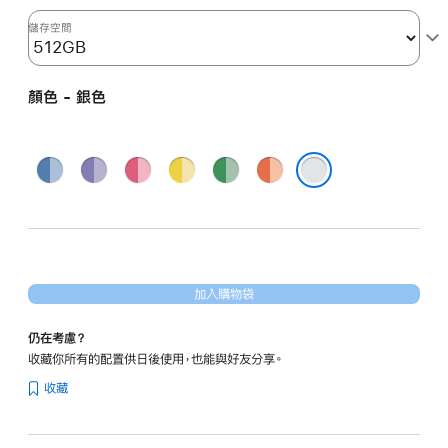
期
儲存空間
付
款)
顏色 - 銀色
藍
紫
粉
黃
綠
橙
色
色
紅
色
色
色
銀色
色
加入購物袋
仍在考慮？
收藏你所有的配置供日後使用，也能與好友分享。
收藏