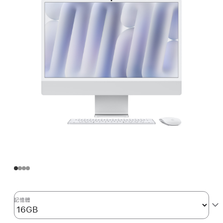
備
10 核
心 CPU
與
10 核
心 GPU、
Gigabit 乙
太
網
路 -
銀
色
(整
修
品)
silver
記憶體
的
分