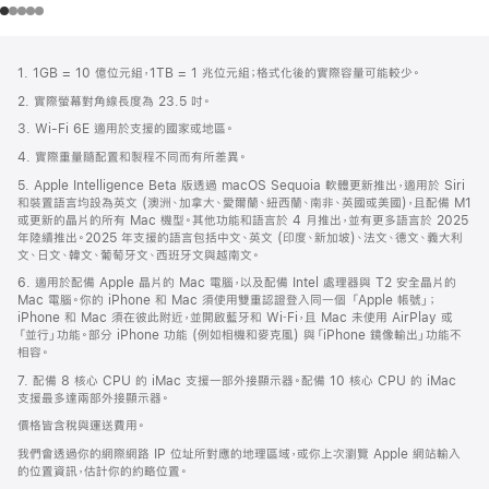
註
註
1. 1GB = 10 億位元組，1TB = 1 兆位元組；格式化後的實際容量可能較少。
腳
腳
2. 實際螢幕對角線長度為 23.5 吋。
3. Wi-Fi 6E 適用於支援的國家或地區。
4. 實際重量隨配置和製程不同而有所差異。
5. Apple Intelligence Beta 版透過 macOS Sequoia 軟體更新推出，適用於 Siri
和裝置語言均設為英文 (澳洲、加拿大、愛爾蘭、紐西蘭、南非、英國或美國)，且配備 M1
或更新的晶片的所有 Mac 機型。其他功能和語言於 4 月推出，並有更多語言於 2025
年陸續推出。2025 年支援的語言包括中文、英文 (印度、新加坡)、法文、德文、義大利
文、日文、韓文、葡萄牙文、西班牙文與越南文。
6. 適用於配備 Apple 晶片的 Mac 電腦，以及配備 Intel 處理器與 T2 安全晶片的
Mac 電腦。你的 iPhone 和 Mac 須使用雙重認證登入同一個 「Apple 帳號」；
iPhone 和 Mac 須在彼此附近，並開啟藍牙和 Wi‑Fi，且 Mac 未使用 AirPlay 或
「並行」功能。部分 iPhone 功能 (例如相機和麥克風) 與「iPhone 鏡像輸出」功能不
相容。
7. 配備 8 核心 CPU 的 iMac 支援一部外接顯示器。配備 10 核心 CPU 的 iMac
支援最多達兩部外接顯示器。
價格皆含稅與運送費用。
我們會透過你的網際網路 IP 位址所對應的地理區域，或你上次瀏覽 Apple 網站輸入
的位置資訊，估計你的約略位置。