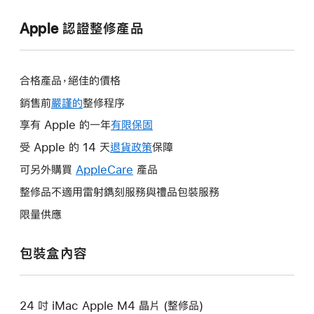
Apple 認證整修產品
合格產品，絕佳的價格
銷售前
嚴謹的
整修程序
享有 Apple 的一年
有限保固
這
會
受 Apple 的 14 天
退貨政策
這
保障
在
會
可另外購買
AppleCare
這
產品
新
在
會
整修品不適用雷射鐫刻服務與禮品包裝服務
視
新
在
窗
限量供應
視
新
開
窗
視
啟。
包裝盒內容
開
窗
啟。
開
啟。
24 吋 iMac Apple M4 晶片 (整修品)