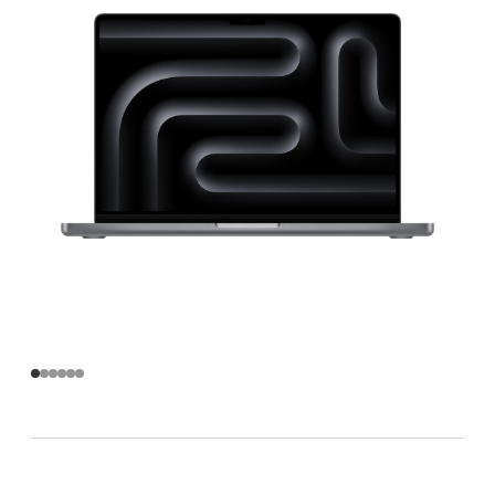
備
8 核
心
CPU
與
10 核
心
GPU
-
太
空
灰
色
(整
修
品)
space_gray
1tb