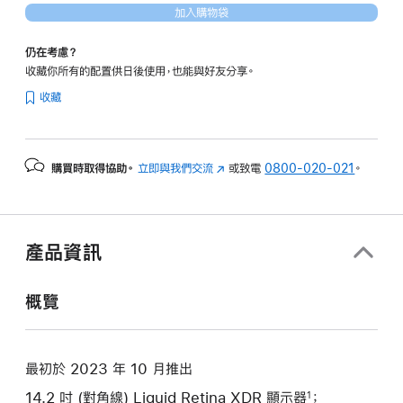
加入購物袋
的
分
仍在考慮？
期
收藏你所有的配置供日後使用，也能與好友分享。
付
收藏
款)
購買時取得協助。
立即與我們交流
(以
或致電
0800-020-021
。
新
視
窗
開
產品資訊
啟)
概覽
最初於 2023 年 10 月推出
14.2 吋 (對角線) Liquid Retina XDR 顯示器
；
1