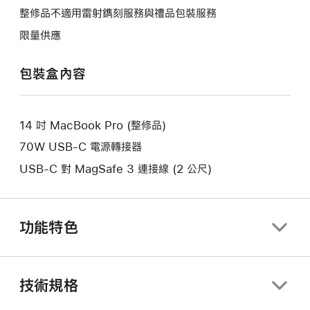
在
會
整修品不適用雷射鐫刻服務與禮品包裝服務
視
新
在
窗
限量供應
視
新
開
窗
視
啟。
包裝盒內容
開
窗
啟。
開
啟。
14 吋 MacBook Pro (整修品)
70W USB-C 電源轉接器
USB-C 對 MagSafe 3 連接線 (2 公尺)
功能特色
技術規格