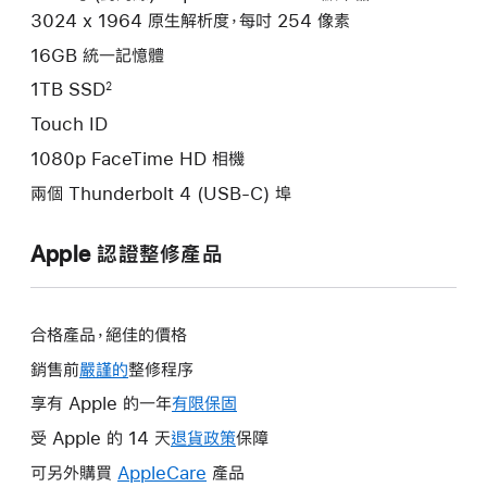
3024 x 1964 原生解析度，每吋 254 像素
16GB 統一記憶體
1TB SSD
2
Touch ID
1080p FaceTime HD 相機
兩個 Thunderbolt 4 (USB-C) 埠
Apple 認證整修產品
合格產品，絕佳的價格
銷售前
嚴謹的
整修程序
享有 Apple 的一年
有限保固
這
會
受 Apple 的 14 天
退貨政策
這
保障
在
會
可另外購買
AppleCare
這
產品
新