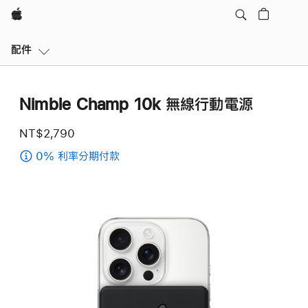
Apple
本
配件
地
導
覽
Nimble Champ 10k 無線行動電源
開
啟
NT$2,790
選
單
0% 利率分期付款
(Nimble
Champ
10k
無
線
行
動
電
源