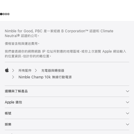
註
註
Nimble for Good, PBC 是一家經過 B Corporation™ 認證和 Climate
腳
腳
Neutral® 認證的公司。
價格皆含稅與運送費用。
我們會透過你的網際網路 IP 位址所對應的地理區域，或你上次瀏覽 Apple 網站輸入
的位置資訊，估計你的約略位置。
所有配件
充電器與轉接器
Apple
Nimble Champ 10k 無線行動電源
選購與了解產品
Apple 錢包
帳號
娛樂