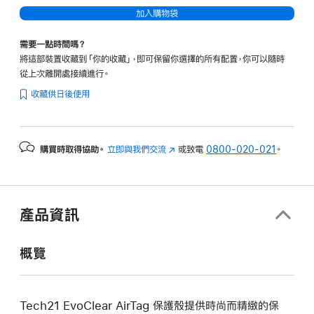
加入購物袋
需要一點時間嗎？
將這部裝置收藏到「你的收藏」，即可保留你選擇的所有配置，你可以隨時
從上次離開處接續進行。
收藏供日後使用
購買時取得協助。
立即與我們交流
(以
或致電
0800-020-021
。
新
視
窗
開
產品資訊
啟)
概覽
Tech21 EvoClear AirTag 保護殼提供時尚而精緻的保