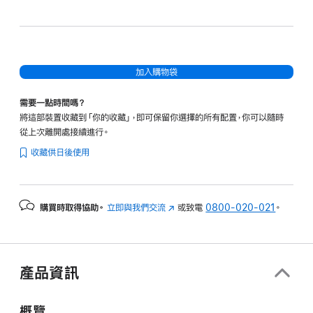
色
灰色
加入購物袋
需要一點時間嗎？
將這部裝置收藏到「你的收藏」，即可保留你選擇的所有配置，你可以隨時
從上次離開處接續進行。
收藏供日後使用
購買時取得協助。
立即與我們交流
(以
或致電
0800-020-021
。
新
視
窗
開
產品資訊
啟)
概覽