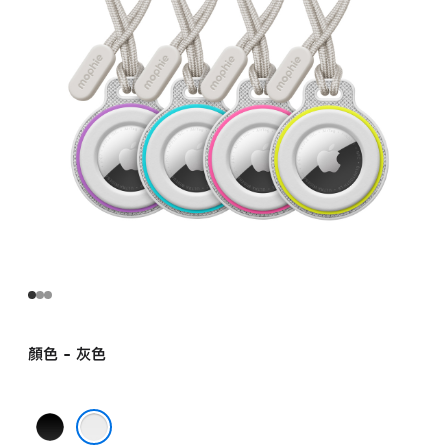
gray
的
分
期
付
款)
顏色 - 灰色
黑