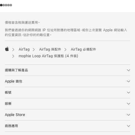
註
註
價格皆含稅與運送費用。
腳
腳
我們會透過你的網際網路 IP 位址所對應的地理區域，或你上次瀏覽 Apple 網站輸入
的位置資訊，估計你的約略位置。
AirTag
AirTag 與配件
AirTag 必備配件
Apple
mophie Loop AirTag 保護殼 (4 件裝)
選購與了解產品
Apple 錢包
帳號
娛樂
Apple Store
商務應用