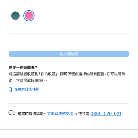
藍
色
粉紅色
加入購物袋
需要一點時間嗎？
將這部裝置收藏到「你的收藏」，即可保留你選擇的所有配置，你可以隨時
從上次離開處接續進行。
收藏供日後使用
購買時取得協助。
立即與我們交流
(以
或致電
0800-020-021
。
新
視
窗