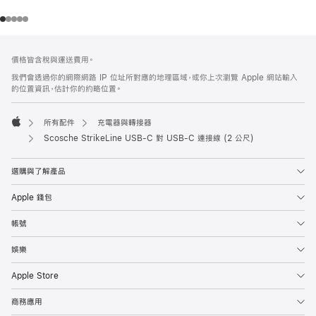
註
註
價格皆含稅與運送費用。
腳
腳
我們會透過你的網際網路 IP 位址所對應的地理區域，或你上次瀏覽 Apple 網站輸入
的位置資訊，估計你的約略位置。
所有配件
充電器與轉接器
Apple
Scosche StrikeLine USB-C 對 USB-C 連接線 (2 公尺)
選購與了解產品
Apple 錢包
帳號
娛樂
Apple Store
商務應用