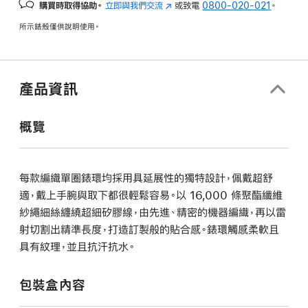
購買時取得協助。
立即與我們交流
(以
或致電
0800-020-021
。
新
所示錶殼僅供說明使用。
視
窗
開
啟)
產品資訊
概覽
每款編織單圈錶環均採用具延展性的獨特設計，佩戴超舒
適，戴上手腕與取下都很輕鬆容易。以 16,000 條聚酯纖維
紗繩細絲纏繞超細矽膠線，由先進、精密的機器編織，再以雷
射切割出精準長度，打造訂製般的貼合感。錶環觸感柔軟且
具有紋理，並且抗汗抗水。
包裝盒內容