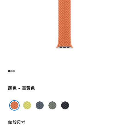
錶
環 -
6 號
turmeric
的
分
期
付
款)
顏色 - 薑黃色
霓
錨
綠
午
虹
藍
灰
夜
薑黃色
黃
色
色
色
錶殼尺寸
色