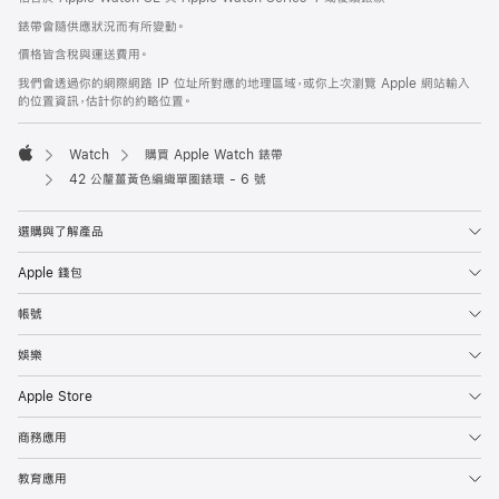
腳
腳
錶帶會隨供應狀況而有所變動。
價格皆含稅與運送費用。
我們會透過你的網際網路 IP 位址所對應的地理區域，或你上次瀏覽 Apple 網站輸入
的位置資訊，估計你的約略位置。
Watch
購買 Apple Watch 錶帶
Apple
42 公釐薑黃色編織單圈錶環 - 6 號
選購與了解產品
Apple 錢包
帳號
娛樂
Apple Store
商務應用
教育應用