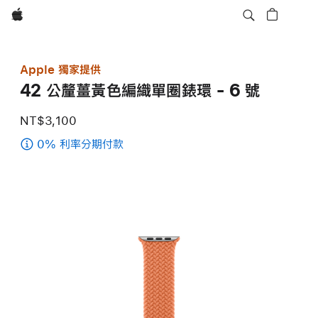
Apple
Apple 獨家提供
42 公釐薑黃色編織單圈錶環 - 6 號
NT$3,100
0% 利率分期付款
(42
公
釐
薑
黃
色
編
織
單
圈