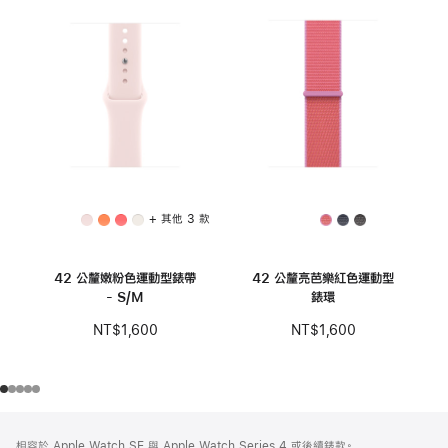
+ 其他 3 款
42 公釐嫩粉色運動型錶帶
42 公釐亮芭樂紅色運動型
- S/M
錶環
NT$1,600
NT$1,600
註
註
相容於 Apple Watch SE 與 Apple Watch Series 4 或後續錶款。