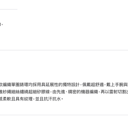
1。
款編織單圈錶環均採用具延展性的獨特設計，佩戴超舒適，戴上手腕與取下
維紗繩細絲纏繞超細矽膠線，由先進、精密的機器編織，再以雷射切割
感柔軟且具有紋理，並且抗汗抗水。