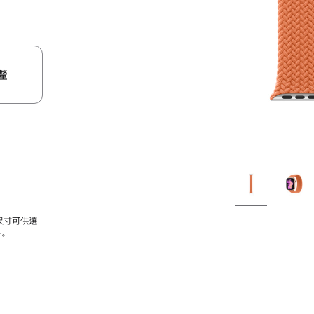
釐
尺寸可供選
。