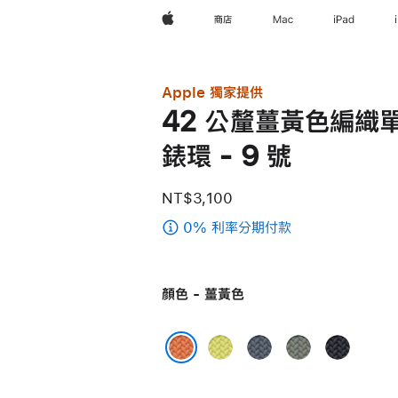
Apple
商店
Mac
iPad
Apple 獨家提供
42 公釐薑黃色編織
錶環 - 9 號
NT$3,100
0% 利率分期付款
(42
公
釐
顏色 - 薑黃色
薑
黃
色
霓
錨
綠
午
編
虹
藍
灰
夜
薑黃色
織
黃
色
色
色