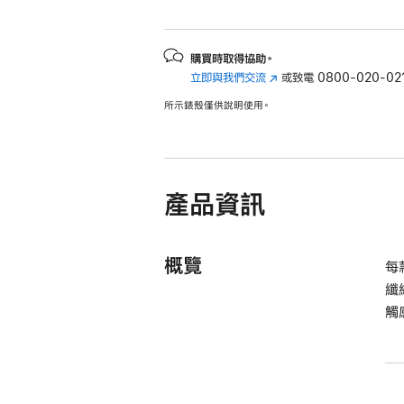
購買時取得協助。
立即與我們交流
(以
或致電
0800-020-02
新
所示錶殼僅供說明使用。
視
窗
開
啟)
產品資訊
概覽
每
纖
觸