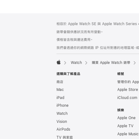
註
註
相容於 Apple Watch SE 與 Apple Watch Seri
腳
腳
錶帶會隨供應狀況而有所變動。
價格皆含稅與運送費用。
我們會透過你的網際網路 IP 位址所對應的地理區域，或
Watch
購買 Apple Watch 錶帶
Apple
選購與了解產品
帳號
商店
管理你的 App
Mac
Apple Stor
iPad
iCloud.com
iPhone
娛樂
Watch
Apple One
Vision
Apple TV
AirPods
Apple Music
TV 與家庭