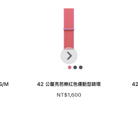
上
下
一
一
個
步
款
S/M
42 公釐亮芭樂紅色運動型錶環
4
NT$1,600