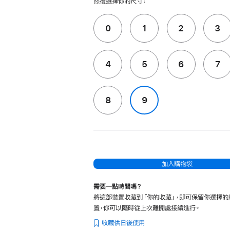
然後選擇你的尺寸：
0
1
2
3
4
5
6
7
8
9
加入購物袋
需要一點時間嗎？
將這部裝置收藏到「你的收藏」，即可保留你選擇的
置，你可以隨時從上次離開處接續進行。
收藏供日後使用