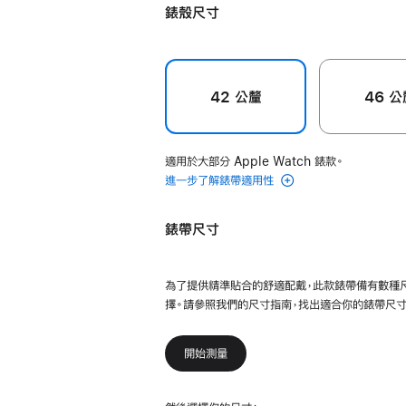
單
錶殼尺寸
色
圈
錶
環 -
42 公釐
46 公
9 號
turmeric
的
適用於大部分 Apple Watch 錶款。
分
進一步了解錶帶適用性
期
付
錶帶尺寸
款)
為了提供精準貼合的舒適配戴，此款錶帶備有數種
擇。請參照我們的尺寸指南，找出適合你的錶帶尺寸
開始測量