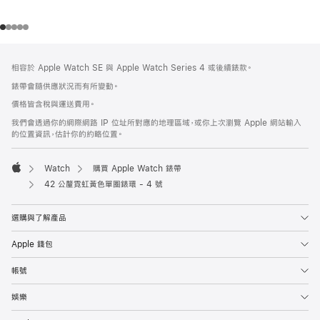
註
註
相容於 Apple Watch SE 與 Apple Watch Series 4 或後續錶款。
腳
腳
錶帶會隨供應狀況而有所變動。
價格皆含稅與運送費用。
我們會透過你的網際網路 IP 位址所對應的地理區域，或你上次瀏覽 Apple 網站輸入
的位置資訊，估計你的約略位置。
Watch
購買 Apple Watch 錶帶
Apple
42 公釐霓虹黃色單圈錶環 - 4 號
選購與了解產品
Apple 錢包
帳號
娛樂