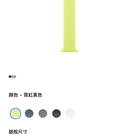
環 -
4 號
neonyellow
的
分
期
付
款)
顏色 - 霓虹黃色
錨
綠
黑
淡
藍
灰
色
胭
霓虹黃色
色
色
粉
錶殼尺寸
色