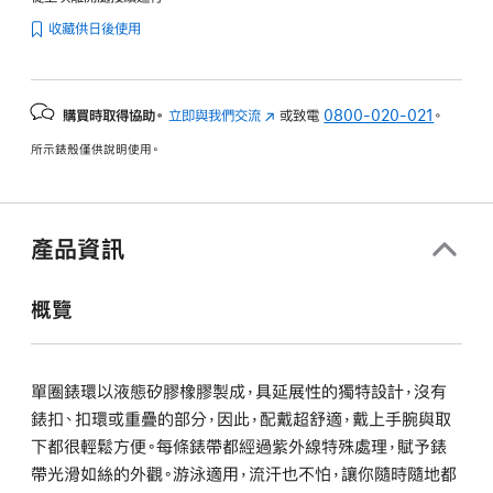
收藏供日後使用
購買時取得協助。
立即與我們交流
(以
或致電
0800-020-021
。
新
所示錶殼僅供說明使用。
視
窗
開
啟)
產品資訊
概覽
單圈錶環以液態矽膠橡膠製成，具延展性的獨特設計，沒有
錶扣、扣環或重疊的部分，因此，配戴超舒適，戴上手腕與取
下都很輕鬆方便。每條錶帶都經過紫外線特殊處理，賦予錶
帶光滑如絲的外觀。游泳適用，流汗也不怕，讓你隨時隨地都