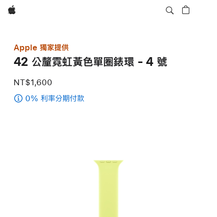
Apple
Apple 獨家提供
42 公釐霓虹黃色單圈錶環 - 4 號
NT$1,600
0% 利率分期付款
(42
公
釐
霓
虹
黃
色
單
圈
錶