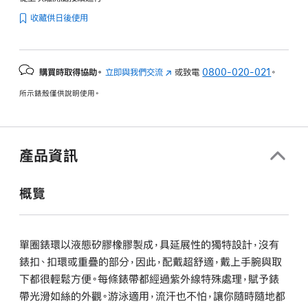
收藏供日後使用
購買時取得協助。
立即與我們交流
(以
或致電
0800-020-021
。
新
所示錶殼僅供說明使用。
視
窗
開
啟)
產品資訊
概覽
單圈錶環以液態矽膠橡膠製成，具延展性的獨特設計，沒有
錶扣、扣環或重疊的部分，因此，配戴超舒適，戴上手腕與取
下都很輕鬆方便。每條錶帶都經過紫外線特殊處理，賦予錶
帶光滑如絲的外觀。游泳適用，流汗也不怕，讓你隨時隨地都