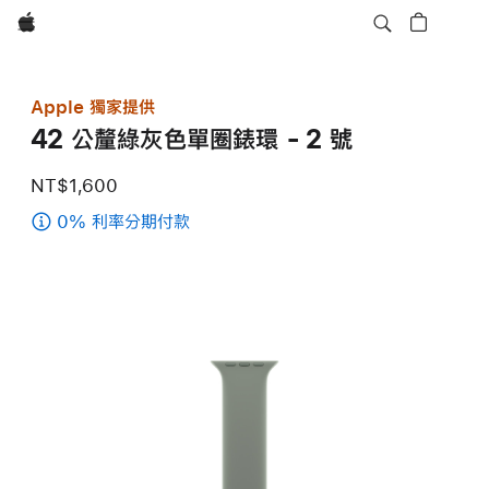
Apple
Apple 獨家提供
42 公釐綠灰色單圈錶環 - 2 號
NT$1,600
0% 利率分期付款
(42
公
釐
綠
灰
色
單
圈
錶
環 -