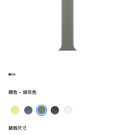
2 號
greengray
的
分
期
付
款)
顏色 - 綠灰色
霓
錨
黑
淡
虹
藍
色
胭
綠灰色
黃
色
粉
錶殼尺寸
色
色