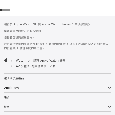
註
註
相容於 Apple Watch SE 與 Apple Watch Series 4 或後續錶款。
腳
腳
錶帶會隨供應狀況而有所變動。
價格皆含稅與運送費用。
我們會透過你的網際網路 IP 位址所對應的地理區域，或你上次瀏覽 Apple 網站輸入
的位置資訊，估計你的約略位置。
Watch
購買 Apple Watch 錶帶
Apple
42 公釐綠灰色單圈錶環 - 2 號
選購與了解產品
Apple 錢包
帳號
娛樂