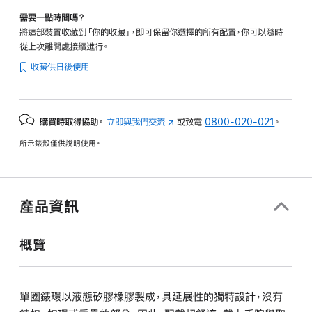
需要一點時間嗎？
將這部裝置收藏到「你的收藏」，即可保留你選擇的所有配置，你可以隨時
從上次離開處接續進行。
收藏供日後使用
購買時取得協助。
立即與我們交流
(以
或致電
0800-020-021
。
新
所示錶殼僅供說明使用。
視
窗
開
啟)
產品資訊
概覽
單圈錶環以液態矽膠橡膠製成，具延展性的獨特設計，沒有