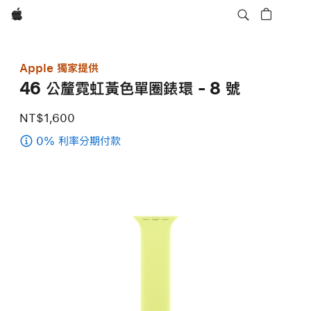
Apple
Apple 獨家提供
46 公釐霓虹黃色單圈錶環 - 8 號
NT$1,600
0% 利率分期付款
(46
公
釐
霓
虹
黃
色
單
圈
錶