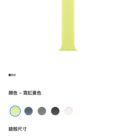
環 -
8 號
neonyellow
的
分
期
付
款)
顏色 - 霓虹黃色
錨
綠
黑
淡
藍
灰
色
胭
霓虹黃色
色
色
粉
錶殼尺寸
色