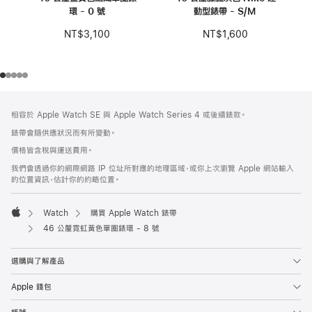
環 - 0 號
動型錶帶 - S/M
NT$3,100
NT$1,600
註
註
相容於 Apple Watch SE 與 Apple Watch Series 4 或後續錶款。
腳
腳
錶帶會隨供應狀況而有所變動。
價格皆含稅與運送費用。
我們會透過你的網際網路 IP 位址所對應的地理區域，或你上次瀏覽 Apple 網站輸入
的位置資訊，估計你的約略位置。
Watch
購買 Apple Watch 錶帶
Apple
46 公釐霓虹黃色單圈錶環 - 8 號
選購與了解產品
Apple 錢包