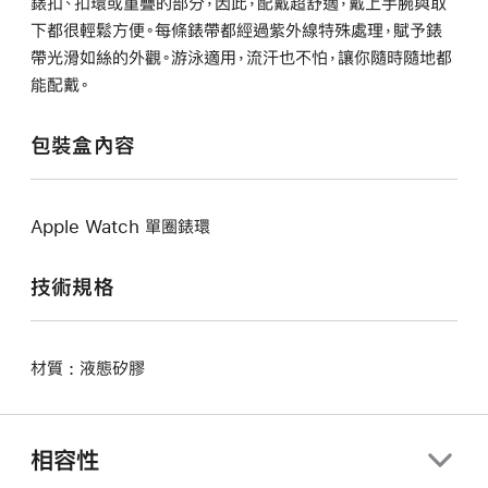
錶扣、扣環或重疊的部分，因此，配戴超舒適，戴上手腕與取
下都很輕鬆方便。每條錶帶都經過紫外線特殊處理，賦予錶
帶光滑如絲的外觀。游泳適用，流汗也不怕，讓你隨時隨地都
能配戴。
包裝盒內容
Apple Watch 單圈錶環
技術規格
材質 : 液態矽膠
相容性