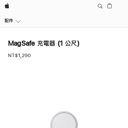
Apple
本
配件
地
導
覽
MagSafe 充電器 (1 公尺)
開
啟
NT$1,290
選
單