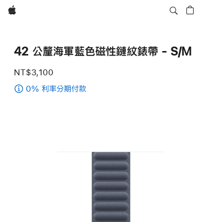
Apple
42 公釐海軍藍色磁性鏈紋錶帶 - S/M
NT$3,100
0% 利率分期付款
(42 公
釐
海
軍
藍
色
磁
性
鏈
紋
錶