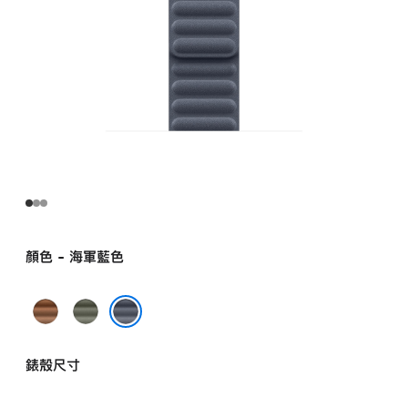
帶
-
S/M
navy
的
分
期
付
款)
顏色 - 海軍藍色
焦
鼠
糖
尾
海軍藍色
色
草
錶殼尺寸
灰
色