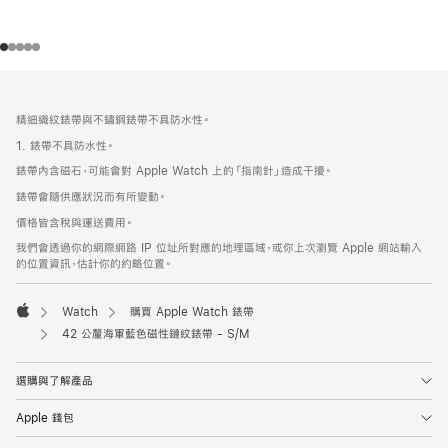
註
註
腳
腳
精細織紋錶帶與不鏽鋼錶帶不具防水性。
1. 錶帶不具防水性。
錶帶內含磁石，可能會對 Apple Watch 上的「指南針」造成干擾。
錶帶會隨供應狀況而有所變動。
價格皆含稅與運送費用。
我們會透過你的網際網路 IP 位址所對應的地理區域，或你上次瀏覽 Apple 網站輸入
的位置資訊，估計你的約略位置。
Watch
購買 Apple Watch 錶帶
Apple
42 公釐海軍藍色磁性鏈紋錶帶 - S/M
選購與了解產品
Apple 錢包