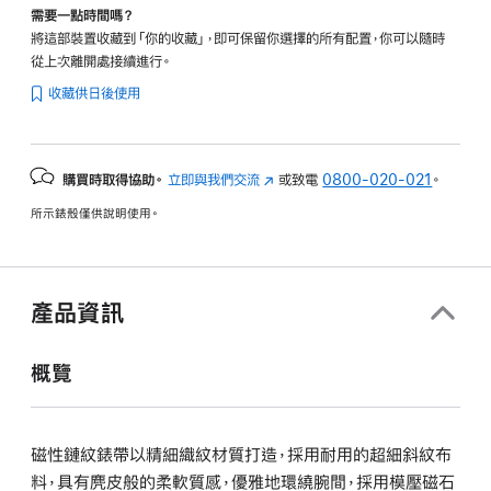
需要一點時間嗎？
將這部裝置收藏到「你的收藏」，即可保留你選擇的所有配置，你可以隨時
從上次離開處接續進行。
收藏供日後使用
購買時取得協助。
立即與我們交流
(以
或致電
0800-020-021
。
新
所示錶殼僅供說明使用。
視
窗
開
啟)
產品資訊
概覽
磁性鏈紋錶帶以精細織紋材質打造，採用耐用的超細斜紋布
料，具有麂皮般的柔軟質感，優雅地環繞腕間，採用模壓磁石