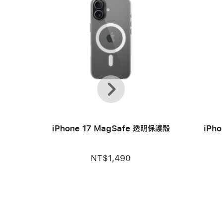
上
下
一
一
個
步
款
iPhone 17 MagSafe 透明保護殼
iPh
NT$1,490