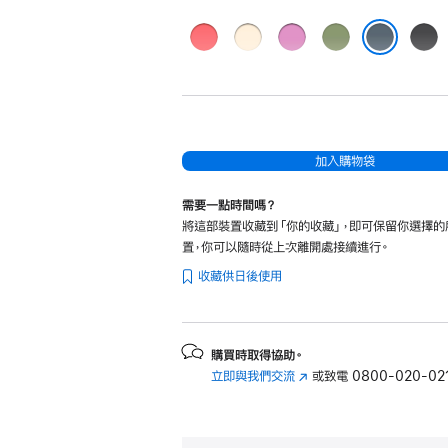
亮
香
電
淡
黑
芭
草
子
青
色
錨藍色
樂
色
薰
苔
紅
衣
色
色
草
色
加入購物袋
需要一點時間嗎？
將這部裝置收藏到「你的收藏」，即可保留你選擇的
置，你可以隨時從上次離開處接續進行。
收藏供日後使用
購買時取得協助。
立即與我們交流
(以
或致電
0800-020-02
新
視
窗