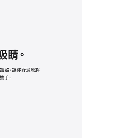
吸睛。
保護殼，讓你舒適地將
放雙手。
one 17