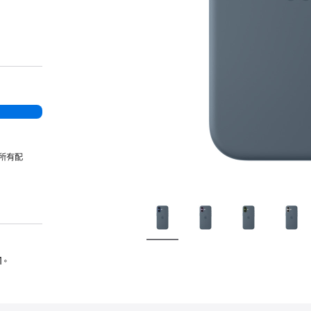
所有配
1。