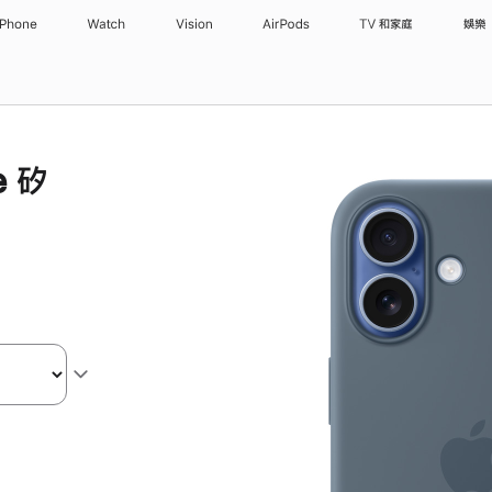
iPhone
Watch
Vision
AirPods
TV 和家庭
娛樂
e 矽