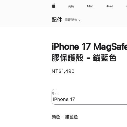
Apple
商店
Mac
iPad
本
配件
地
瀏覽所有
導
覽
開
啟
選
iPhone 17 MagSaf
單
膠保護殼 - 錨藍色
NT$1,490
尺寸
顏色 - 錨藍色