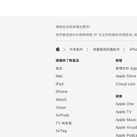
註
註
價格皆含稅與運送費用。
腳
腳
我們會透過你的網際網路 IP 位址所對應的地理區域，或
所有配件
保護殼與防護配件
iPh
Apple
選購與了解產品
帳號
商店
管理你的 App
Mac
Apple Stor
iPad
iCloud.com
iPhone
娛樂
Watch
Apple One
Vision
Apple TV
AirPods
Apple Music
TV 與家庭
Apple Arca
AirTag
Apple Podca