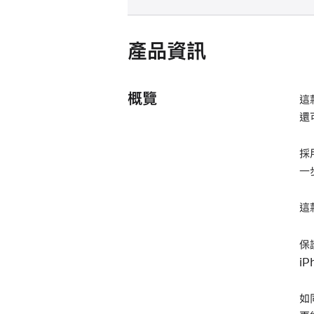
產品資訊
概覽
這
還
採
一
這
保
i
如