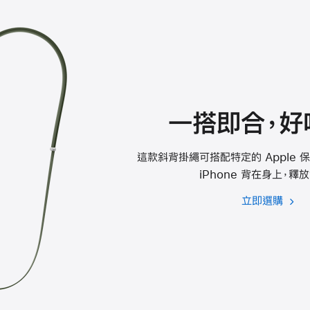
一搭即合，好
這款斜背掛繩可搭配特定的 Apple 
iPhone 背在身上，釋
立即選購
適
用
於
iPh
的
斜
背