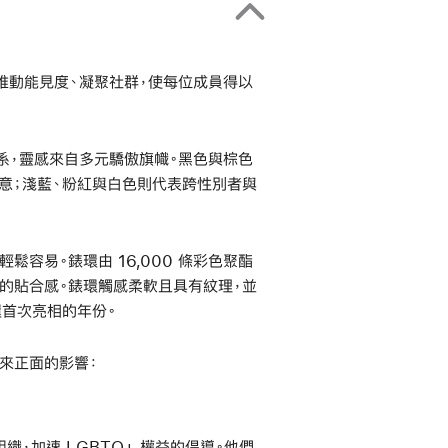
此推動能見度、凝聚社群，使每位成員得以
系，靈感來自多元驕傲旗幟。黑色與棕色
致意；淺藍、粉紅與白色則代表跨性別者與
容易。錶環由 16,000 條彩色聚酯
的貼合感。錶環觸感柔軟且具有紋理，並
環首次亮相的年份。
帶來正面的影響：
倡議組織，加速 LGBTQ+ 權益的倡導。他們