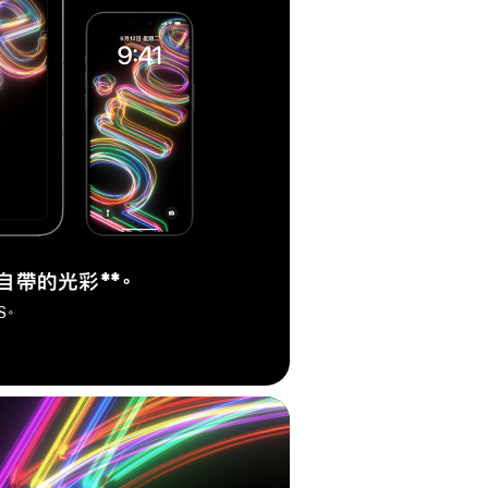
你自帶的光彩
註
**。
腳
S。