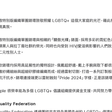
傲特別版編織單圈錶環致敬照耀 LGBTQ+ 這個大家庭的光芒，藉
現真我。
傲特別版編織單圈錶環與相襯的「驕傲光輝」錶面，採用多彩的霓虹色
顯黑人與拉丁裔社群的榮光，同時也向受到 HIV/愛滋病影響的人們
二元性別人士。
款錶環均採用具延展性的獨特設計，佩戴超舒適，戴上手腕與取下都很輕鬆
維紗繩細絲與超細矽膠線編織而成，經過雷射切割，打造一系列訂製般
抗汗抗水。錶環連接端更以雷射蝕刻「Pride 2024」字樣，正是該錶
pple 很榮幸能為多個 LGBTQ+ 倡議組織提供資金支援，共同努力
uality Federation
quality Federation 透過團結並支持全美國各州的 LGBTQ+ 