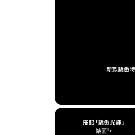
新款驕傲特
搭配「驕傲光輝」
錶面¹。