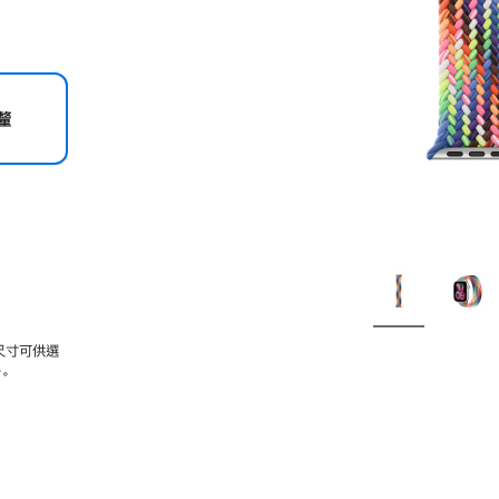
釐
尺寸可供選
。