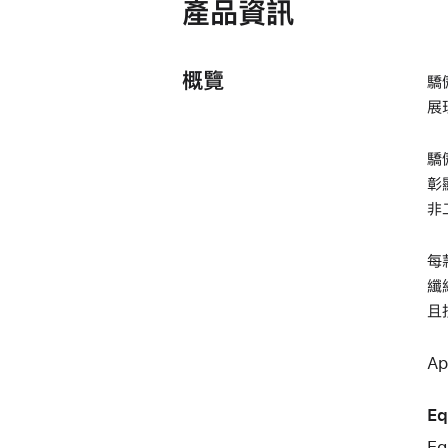
產品資訊
概覽
驕
展
驕
彰
非
每
纖
且
A
Eq
E