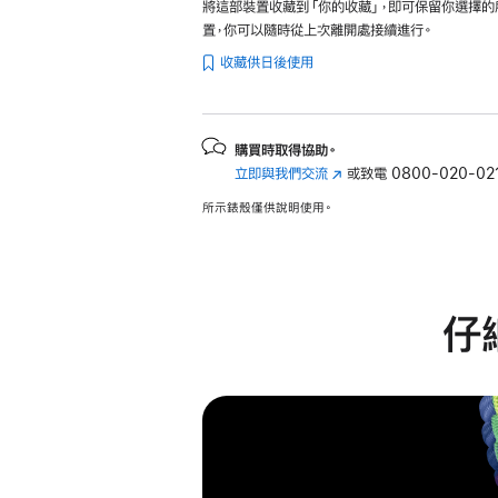
將這部裝置收藏到「你的收藏」，即可保留你選擇的
置，你可以隨時從上次離開處接續進行。
收藏供日後使用
購買時取得協助。
立即與我們交流
(以
或致電
0800-020-02
新
所示錶殼僅供說明使用。
視
窗
開
啟)
仔