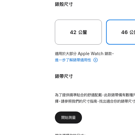
織
錶殼尺寸
單
圈
錶
42 公釐
46 公
環
-
10 號
適用於大部分 Apple Watch 錶款。
pride
進一步了解錶帶適用性
的
分
錶帶尺寸
期
付
款)
為了提供精準貼合的舒適配戴，此款錶帶備有數種
擇。請參照我們的尺寸指南，找出適合你的錶帶尺寸
開始測量