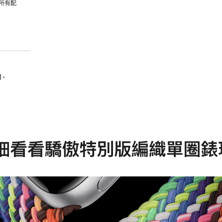
所有配
1。
細看看驕傲特別版編織單圈錶