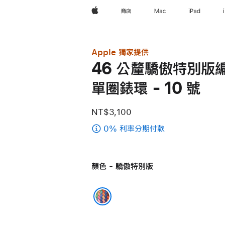
Apple
商店
Mac
iPad
Apple 獨家提供
46 公釐驕傲特別版
單圈錶環 - 10 號
NT$3,100
0% 利率分期付款
(46 公
釐
驕
顏色 - 驕傲特別版
傲
特
別
版
驕傲特別版
編