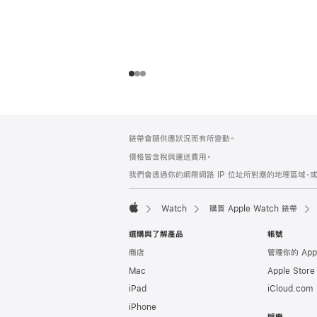
註
註
錶帶會隨供應狀況而有所變動。
腳
腳
價格皆含稅與運送費用。
我們會透過你的網際網路 IP 位址所對應的地理區域，或
Watch
購買 Apple Watch 錶帶
Apple
選購與了解產品
帳號
商店
管理你的 App
Mac
Apple Stor
iPad
iCloud.com
iPhone