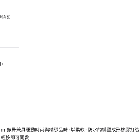
所有配
1。
ilim 錶帶兼具運動時尚與精緻品味，以柔軟、防水的模塑成形橡膠打
，輕按即可開啟。