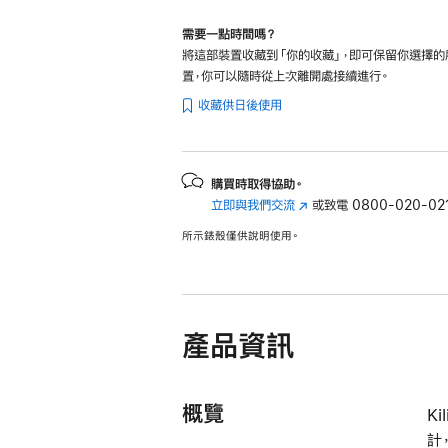
需要一點時間嗎？
將這部裝置收藏到「你的收藏」，即可保留你選擇的
置，你可以隨時從上次離開處接續進行。
收藏供日後使用
購買時取得協助。
立即與我們交流
(以
或致電
0800-020-02
新
所示錶殼僅供說明使用。
視
窗
開
啟)
產品資訊
概覽
K
計