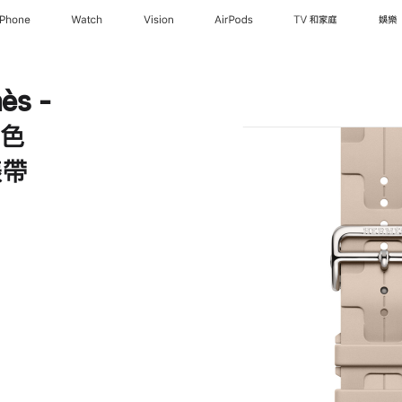
iPhone
Watch
Vision
AirPods
TV 和家庭
娛樂
ès -
‍色
 錶帶
Hermès
el