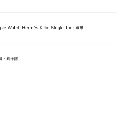
ple Watch Hermès Kilim Single Tour 錶帶
質 : 氟橡膠