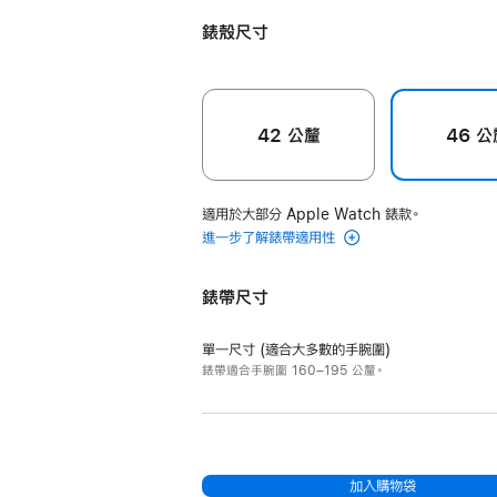
色
色
色
典
粉
錶
錶殼尺寸
橘
藍
帶
色
色
grege
的
42 公釐
46 公
分
期
付
適用於大部分 Apple Watch 錶款。
款)
進一步了解錶帶適用性
錶帶尺寸
單一尺寸 (適合大多數的手腕圍)
錶帶適合手腕圍 160–195 公釐。
加入購物袋