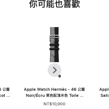
你可能也喜歡
上
下
一
一
個
步
46 公釐
Apple Watch Hermès - 46 公釐
Appl
cot 錶
Noir/Écru 黑色配淺米色 Toile H
Sat
Double Jeu 錶帶
NT$10,900