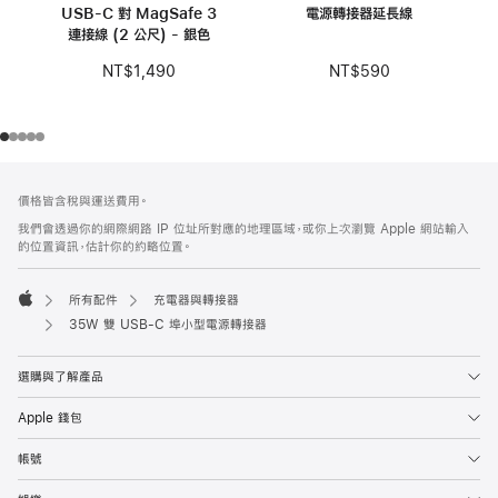
USB-C 對 MagSafe 3
電源轉接器延長線
連接線 (2 公尺) - 銀色
NT$590
NT$1,490
註
註
價格皆含稅與運送費用。
腳
腳
我們會透過你的網際網路 IP 位址所對應的地理區域，或你上次瀏覽 Apple 網站輸入
的位置資訊，估計你的約略位置。
所有配件
充電器與轉接器
Apple
35W 雙 USB-C 埠小型電源轉接器
選購與了解產品
Apple 錢包
帳號