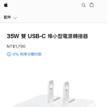
Apple
本
配件
地
導
覽
35W 雙 USB-C 埠小型電源轉接器
開
啟
NT$1,790
選
單
0% 利率分期付款
(35W
雙 USB-
C 埠
小
型
電
源
轉
接