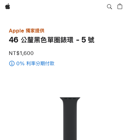
Apple
Apple 獨家提供
46 公釐黑色單圈錶環 - 5 號
NT$1,600
0% 利率分期付款
(46
公
釐
黑
色
單
圈
錶
環
-