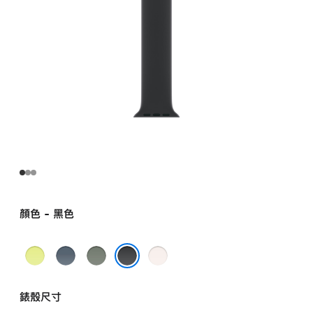
5
號
black
的
分
期
付
款)
顏色 - 黑色
霓
錨
綠
淡
虹
藍
灰
胭
黑色
黃
色
色
粉
錶殼尺寸
色
色