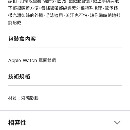
錶扣、扣環或重疊的部分，因此，配戴超舒適，戴上手腕與取
下都很輕鬆方便。每條錶帶都經過紫外線特殊處理，賦予錶
帶光滑如絲的外觀。游泳適用，流汗也不怕，讓你隨時隨地都
能配戴。
包裝盒內容
Apple Watch 單圈錶環
技術規格
材質 : 液態矽膠
相容性