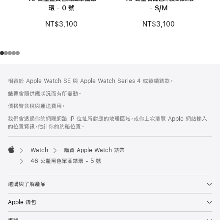
環 - 0 號
- S/M
NT$3,100
NT$3,100
註
註
相容於 Apple Watch SE 與 Apple Watch Series 4 或後續錶款。
腳
腳
錶帶會隨供應狀況而有所變動。
價格皆含稅與運送費用。
我們會透過你的網際網路 IP 位址所對應的地理區域，或你上次瀏覽 Apple 網站輸入
的位置資訊，估計你的約略位置。
Watch
購買 Apple Watch 錶帶
Apple
46 公釐黑色單圈錶環 - 5 號
選購與了解產品
Apple 錢包