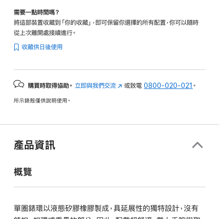
需要一點時間嗎？
將這部裝置收藏到「你的收藏」，即可保留你選擇的所有配置，你可以隨時
從上次離開處接續進行。
收藏供日後使用
購買時取得協助。
立即與我們交流
(以
或致電
0800-020-021
。
新
所示錶殼僅供說明使用。
視
窗
開
啟)
產品資訊
概覽
單圈錶環以液態矽膠橡膠製成，具延展性的獨特設計，沒有