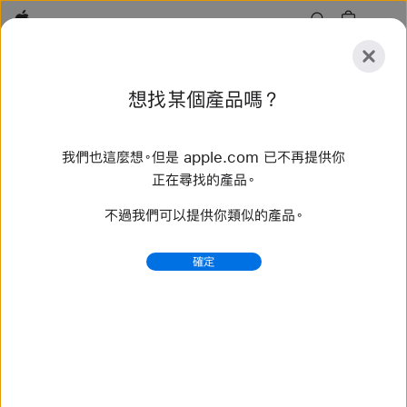
Apple
探
想找某個產品嗎？
索
提
重
交
置
我們也這麼想。但是 apple.com 已不再提供你
探索
配件
支援服務
尋找直營店
正在尋找的產品。
不過我們可以提供你類似的產品。
找到 64 項結果
確定
購買 Apple Watch Series 11 - Apple (台灣)
以 Apple Watch 換購全新 Apple Watch Series 11，獲
享 NT$1,100 至 NT$8,400 折抵優惠。立即在
apple.com 購買。
https://www.apple.com/tw/shop/buy-
watch/apple-watch