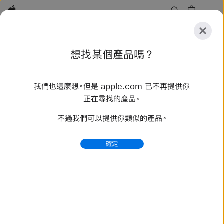
Apple
探
想找某個產品嗎？
索
提
重
交
置
我們也這麼想。但是 apple.com 已不再提供你
探索
配件
支援服務
尋找直營店
正在尋找的產品。
不過我們可以提供你類似的產品。
找到 62 項結果
確定
購買 編織單圈錶環 Apple Watch 錶帶 - Apple (台灣)
選購最新款 Apple Watch 錶帶，換個不同風格。備有多樣
顏色、材質和款式可供選擇。立即在 apple.com 購買。
https://www.apple.com/tw/shop/watch/bands/%E
7%B7%A8%E7%B9%94%E5%96%AE%E5%9C
%88%E9%8C%B6%E7%92%B0