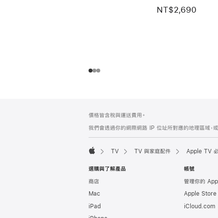
NT$2,690
註
註
價格皆含稅與運送費用。
腳
腳
我們會透過你的網際網路 IP 位址所對應的地理區域，或
TV
TV 與家庭配件
Apple TV
Apple
選購與了解產品
帳號
商店
管理你的 App
Mac
Apple Stor
iPad
iCloud.com