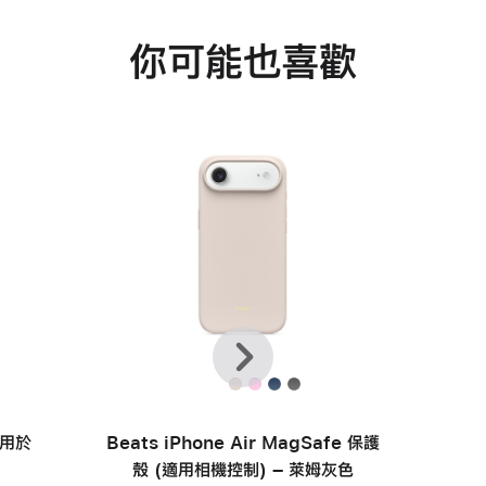
你可能也喜歡
上
下
一
一
個
步
適用於
Beats iPhone Air MagSafe 保護
殼 (適用相機控制) – 萊姆灰色