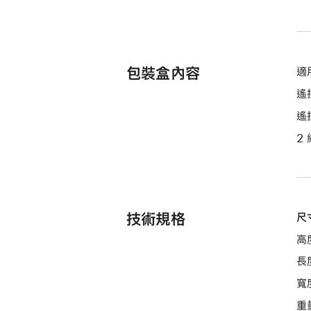
包裝盒內容
適
遙
遙
2
技術規格
尺
高度
長度
寬度
重量