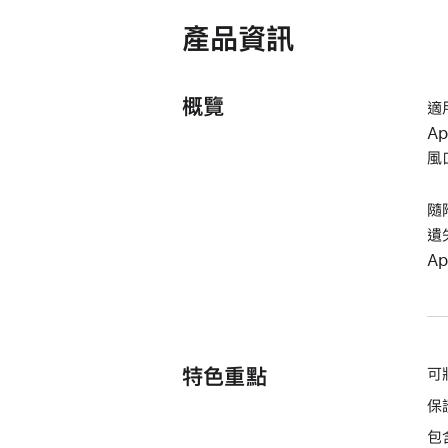
產品資訊
概覽
適
A
風
隨
遺
A
特色重點
可
保
包