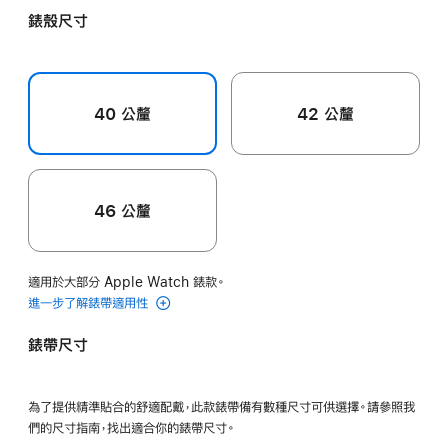
黃
色
色
粉
錶殼尺寸
色
色
40 公釐
42 公釐
46 公釐
適用於大部分 Apple Watch 錶款。
進一步了解錶帶適用性
錶帶尺寸
為了提供精準貼合的舒適配戴，此款錶帶備有數種尺寸可供選擇。請參照我
們的尺寸指南，找出適合你的錶帶尺寸。