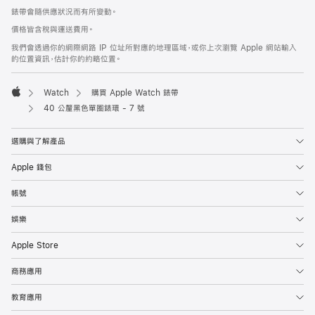
腳
錶帶會隨供應狀況而有所變動。
價格皆含稅與運送費用。
我們會透過你的網際網路 IP 位址所對應的地理區域，或你上次瀏覽 Apple 網站輸入
的位置資訊，估計你的約略位置。
Watch
購買 Apple Watch 錶帶
Apple
40 公釐黑色單圈錶環 - 7 號
選購與了解產品
Apple 錢包
帳號
娛樂
Apple Store
商務應用
教育應用