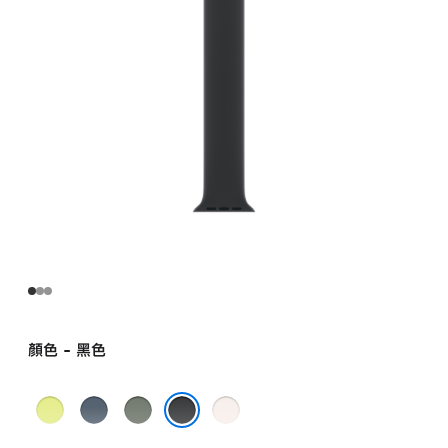
-
7
號
black
的
分
期
付
款)
顏色 - 黑色
霓
錨
綠
淡
虹
藍
灰
胭
黑色