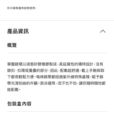
所示錶殼僅供說明使用。
產品資訊
概覽
單圈錶環以液態矽膠橡膠製成，具延展性的獨特設計，沒有
錶扣、扣環或重疊的部分，因此，配戴超舒適，戴上手腕與取
下都很輕鬆方便。每條錶帶都經過紫外線特殊處理，賦予錶
帶光滑如絲的外觀。游泳適用，流汗也不怕，讓你隨時隨地都
能配戴。
包裝盒內容