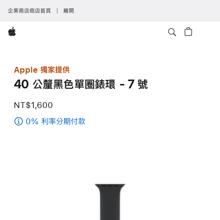
企業商店商店首頁
離開
Apple
Apple 獨家提供
40 公釐黑色單圈錶環 - 7 號
NT$1,600
0% 利率分期付款
(40
公
釐
黑
色
單
圈
錶
環