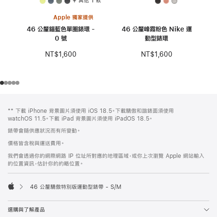
+ 其他 1 款
Apple 獨家提供
46 公釐錨藍色單圈錶環 -
46 公釐峰霞粉色 Nike 運
0 號
動型錶環
NT$1,600
NT$1,600
註
註
** 下載 iPhone 背景圖片須使用 iOS 18.5。下載驕傲和諧錶面須使用
腳
腳
watchOS 11.5。下載 iPad 背景圖片須使用 iPadOS 18.5。
錶帶會隨供應狀況而有所變動。
價格皆含稅與運送費用。
我們會透過你的網際網路 IP 位址所對應的地理區域，或你上次瀏覽 Apple 網站輸入
的位置資訊，估計你的約略位置。
46 公釐驕傲特別版運動型錶帶 - S/M
Apple
選購與了解產品