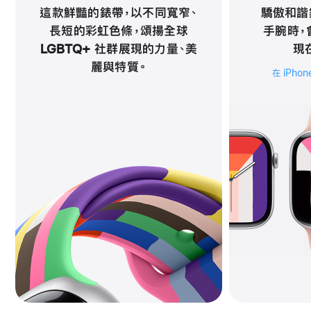
這款鮮豔的錶帶，以不同寬窄、
驕傲和諧
長短的彩虹色條，頌揚全球
手腕時，
LGBTQ+ 社群展現的力量、美
現‍
麗與特質。
在 iPh