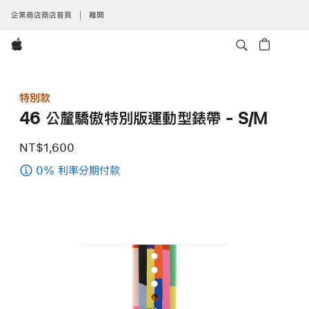
企業商店商店首頁
離開
Apple
特別款
46 公釐驕傲特別版運動型錶帶 - S/M
NT$1,600
0% 利率分期付款
(46
公
釐
驕
傲
特
別
版
運