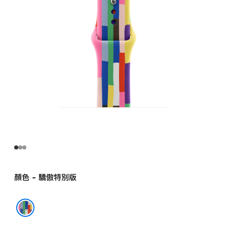
動
型
錶
帶 -
S/M
pride
的
分
期
付
款)
顏色 - 驕傲特別版
驕傲特別版