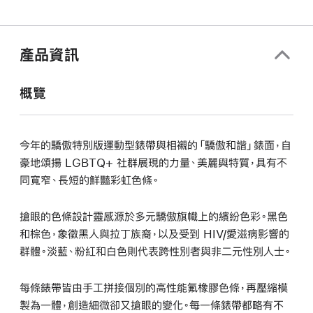
產品資訊
概覽
今年的驕傲特別版運動型錶帶與相襯的「驕傲和諧」錶面，自
豪地頌揚 LGBTQ+ 社群展現的力量、美麗與特質，具有不
同寬窄、長短的鮮豔彩虹色條。
搶眼的色條設計靈感源於多元驕傲旗幟上的繽紛色彩。黑色
和棕色，象徵黑人與拉丁族裔，以及受到 HIV/愛滋病影響的
群體。淡藍、粉紅和白色則代表跨性別者與非二元性別人士。
每條錶帶皆由手工拼接個別的高性能氟橡膠色條，再壓縮模
製為一體，創造細微卻又搶眼的變化。每一條錶帶都略有不