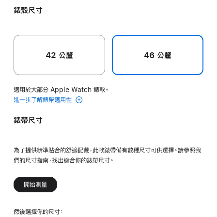
黃
色
色
色
錶殼尺寸
色
42 公釐
46 公釐
適用於大部分 Apple Watch 錶款。
進一步了解錶帶適用性
錶帶尺寸
為了提供精準貼合的舒適配戴，此款錶帶備有數種尺寸可供選擇。請參照我
們的尺寸指南，找出適合你的錶帶尺寸。
開始測量
然後選擇你的尺寸：