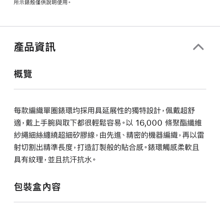
所示錶殼僅供說明使用。
產品資訊
概覽
每款編織單圈錶環均採用具延展性的獨特設計，佩戴超舒
適，戴上手腕與取下都很輕鬆容易。以 16,000 條聚酯纖維
紗繩細絲纏繞超細矽膠線，由先進、精密的機器編織，再以雷
射切割出精準長度，打造訂製般的貼合感。錶環觸感柔軟且
具有紋理，並且抗汗抗水。
包裝盒內容