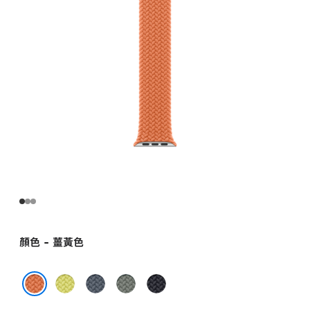
圈
錶
環 -
10 號
turmeric
的
分
期
付
款)
顏色 - 薑黃色
霓
錨
綠
午
虹
藍
灰
夜
薑黃色