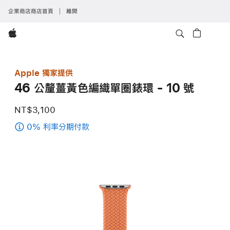
企業商店商店首頁
離開
Apple
Apple 獨家提供
46 公釐薑黃色編織單圈錶環 - 10 號
NT$3,100
0% 利率分期付款
(46
公
釐
薑
黃
色
編
織
單