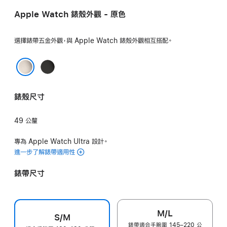
付
配
配
配
Apple Watch 錶殼外觀 - 原色
款)
霓
木
黑
虹
炭
色
選擇錶帶五金外觀，與 Apple Watch 錶殼外觀相互搭配。
綠
色
色
黑
色
原色
錶殼尺寸
49 公釐
專為 Apple Watch Ultra 設計。
進一步了解錶帶適用性
錶帶尺寸
M/L
S/M
錶帶適合手腕圍 145–220 公