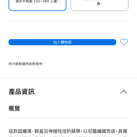
適合手腕圍 130–180 公釐。
釐。
加入購物袋
所示錶殼僅供說明使用。
產品資訊
概覽
這款超纖薄、輕盈且伸縮性佳的錶帶，以尼龍編織而成，具備