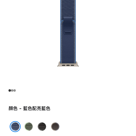
色
越
野
錶
環 –
S/M
-
原
色
鈦
金
屬
外
觀
blue_brightblue
顏色 - 藍色配亮藍色
的
分
綠
黑
藍
期
色
色
色
藍色配亮藍色