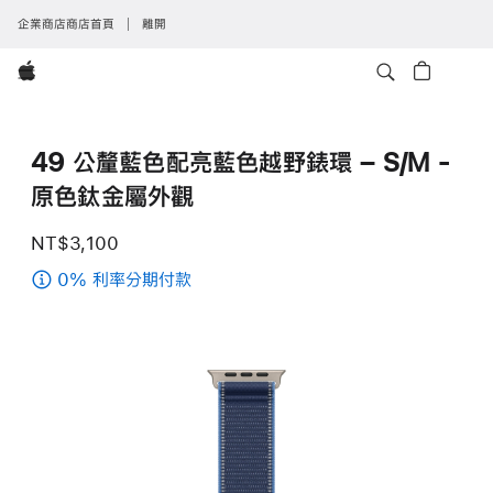
企業商店商店首頁
離開
Apple
49 公釐藍色配亮藍色越野錶環 – S/M -
原色鈦金屬外觀
NT$3,100
0% 利率分期付款
(49
公
釐
藍
色
配
亮
藍