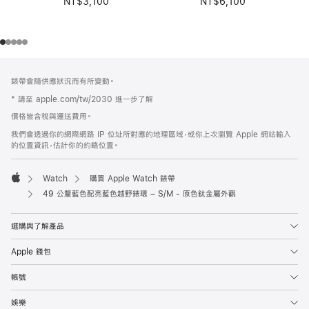
NT$3,100
NT$6,100
註
註
錶帶會隨供應狀況而有所變動。
腳
腳
* 請至 apple.com/tw/2030 進一步了解
價格皆含稅與運送費用。
我們會透過你的網際網路 IP 位址所對應的地理區域，或你上次瀏覽 Apple 網站輸入
的位置資訊，估計你的約略位置。
Watch
購買 Apple Watch 錶帶
Apple
49 公釐藍色配亮藍色越野錶環 – S/M - 原色鈦金屬外觀
選購與了解產品
Apple 錢包
帳號
娛樂