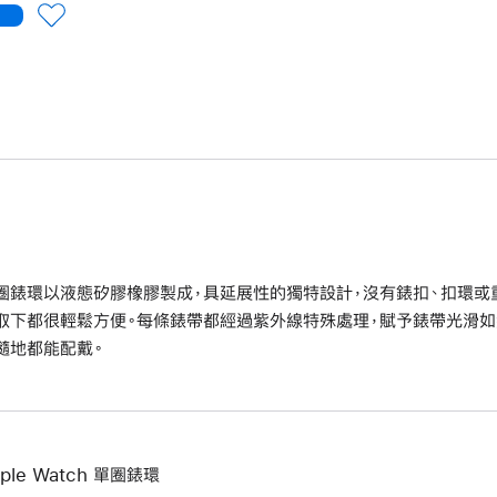
圈錶環以液態矽膠橡膠製成，具延展性的獨特設計，沒有錶扣、扣環或
取下都很輕鬆方便。每條錶帶都經過紫外線特殊處理，賦予錶帶光滑如
隨地都能配戴。
ple Watch 單圈錶環