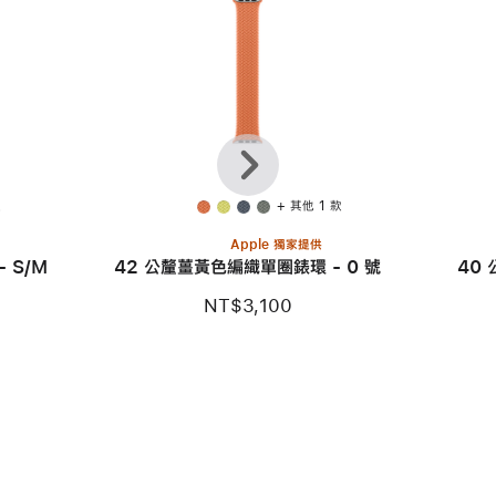
上
下
一
一
個
步
款
+ 其他 1 款
Apple 獨家提供
 S/M
42 公釐薑黃色編織單圈錶環 - 0 號
40
NT$3,100