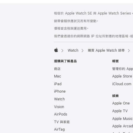
註
註
相容於 Apple Watch SE 與 Apple Watch Seri
腳
腳
錶帶會隨供應狀況而有所變動。
價格皆含稅與運送費用。
我們會透過你的網際網路 IP 位址所對應的地理區域，或
Watch
購買 Apple Watch 錶帶
Apple
選購與了解產品
帳號
商店
管理你的 App
Mac
Apple Stor
iPad
iCloud.com
iPhone
娛樂
Watch
Apple One
Vision
Apple TV
AirPods
Apple Music
TV 與家庭
Apple Arca
AirTag