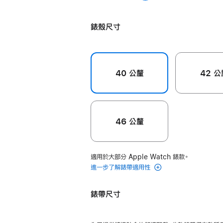
虹
藍
色
胭
綠灰色
圈
黃
色
粉
錶
錶殼尺寸
色
色
環 -
4 號
greengray
40 公釐
42 公
的
分
期
付
46 公釐
款)
適用於大部分 Apple Watch 錶款。
進一步了解錶帶適用性
錶帶尺寸