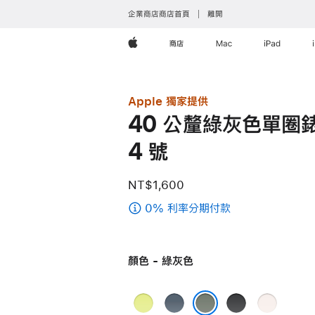
企業商店商店首頁
離開
Apple
商店
Mac
iPad
Apple 獨家提供
40 公釐綠灰色單圈錶
4 號
NT$1,600
0% 利率分期付款
(40
公
釐
顏色 - 綠灰色
綠
灰
色
霓
錨
黑
淡
單