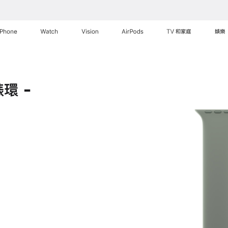
iPhone
Watch
Vision
AirPods
TV 和家庭
娛樂
環 -