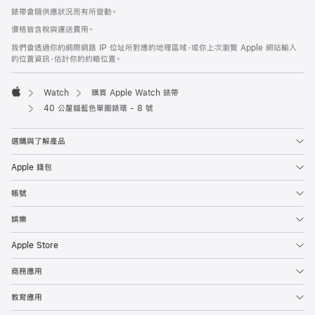
腳
錶帶會隨供應狀況而有所變動。
價格皆含稅與運送費用。
我們會透過你的網際網路 IP 位址所對應的地理區域，或你上次瀏覽 Apple 網站輸入
的位置資訊，估計你的約略位置。
Watch
購買 Apple Watch 錶帶
Apple
40 公釐錨藍色單圈錶環 - 8 號
選購與了解產品
Apple 錢包
帳號
娛樂
Apple Store
商務應用
教育應用