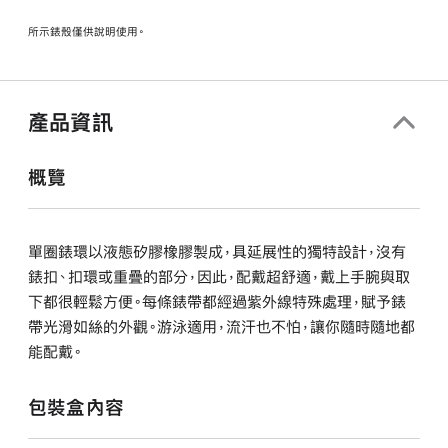
所示錶殼僅供說明使用。
產品資訊
概覽
單圈錶環以液態矽膠橡膠製成，具延展性的獨特設計，沒有
錶扣、扣環或重疊的部分，因此，配戴超舒適，戴上手腕與取
下都很輕鬆方便。每條錶帶都經過紫外線特殊處理，賦予錶
帶光滑如絲的外觀。游泳適用，流汗也不怕，讓你隨時隨地都
能配戴。
包裝盒內容