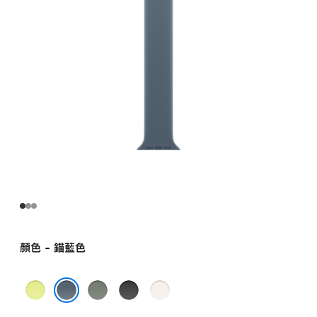
環 -
8 號
anchorblue
的
分
期
付
款)
顏色 - 錨藍色
霓
綠
黑
淡
虹
灰
色
胭
錨藍色