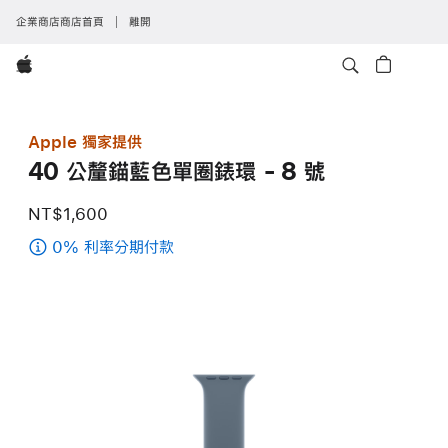
企業商店商店首頁
離開
Apple
Apple 獨家提供
40 公釐錨藍色單圈錶環 - 8 號
NT$1,600
0% 利率分期付款
(40
公
釐
錨
藍
色
單
圈
錶