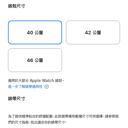
黃
色
粉
錶殼尺寸
色
色
40 公釐
42 公釐
46 公釐
適用於大部分 Apple Watch 錶款。
進一步了解錶帶適用性
錶帶尺寸
為了提供精準貼合的舒適配戴，此款錶帶備有數種尺寸可供選擇。請參照我
們的尺寸指南，找出適合你的錶帶尺寸。