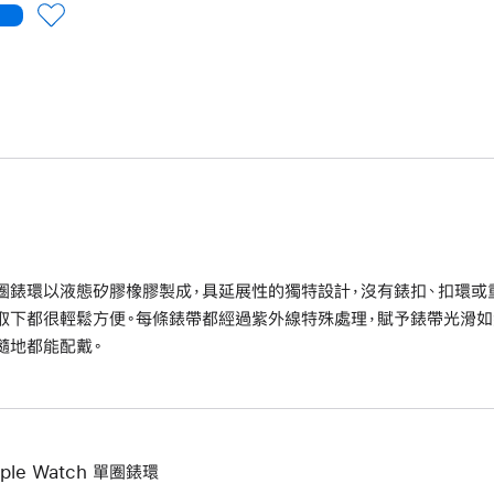
圈錶環以液態矽膠橡膠製成，具延展性的獨特設計，沒有錶扣、扣環或
取下都很輕鬆方便。每條錶帶都經過紫外線特殊處理，賦予錶帶光滑如
隨地都能配戴。
ple Watch 單圈錶環