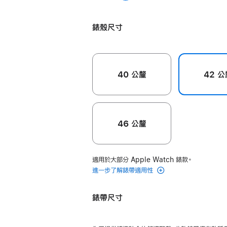
虹
灰
色
胭
錨藍色
圈
黃
色
粉
錶
錶殼尺寸
色
色
環 -
0 號
anchorblue
40 公釐
42 公
的
分
期
付
46 公釐
款)
適用於大部分 Apple Watch 錶款。
進一步了解錶帶適用性
錶帶尺寸