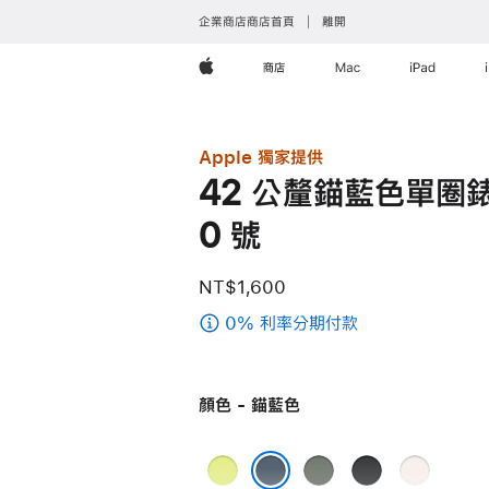
企業商店商店首頁
離開
Apple
商店
Mac
iPad
Apple 獨家提供
42 公釐錨藍色單圈錶
0 號
NT$1,600
0% 利率分期付款
(42
公
釐
顏色 - 錨藍色
錨
藍
色
霓
綠
黑
淡
單