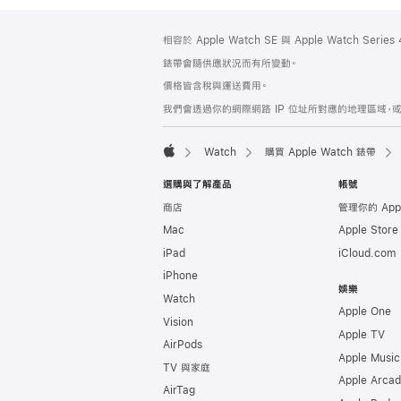
註
註
相容於 Apple Watch SE 與 Apple Watch Seri
腳
腳
錶帶會隨供應狀況而有所變動。
價格皆含稅與運送費用。
我們會透過你的網際網路 IP 位址所對應的地理區域，或
Watch
購買 Apple Watch 錶帶
Apple
選購與了解產品
帳號
商店
管理你的 App
Mac
Apple Stor
iPad
iCloud.com
iPhone
娛樂
Watch
Apple One
Vision
Apple TV
AirPods
Apple Music
TV 與家庭
Apple Arca
AirTag