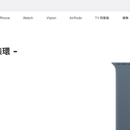
iPhone
Watch
Vision
AirPods
TV 和家庭
娛樂
環 -