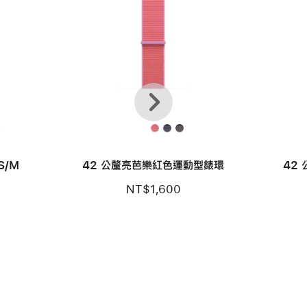
上
下
一
一
個
步
款
S/M
42 公釐亮芭樂紅色運動型錶環
42
NT$1,600