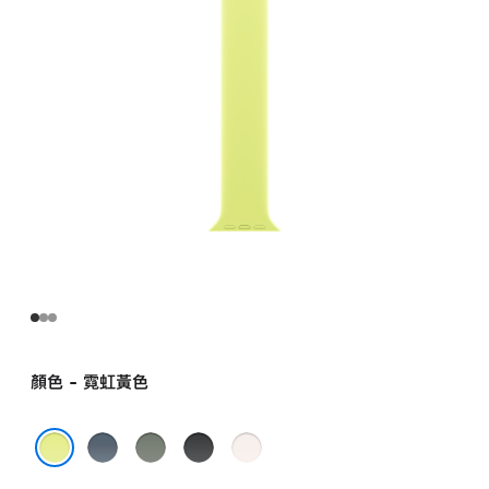
錶
環 -
1 號
neonyellow
的
分
期
付
款)
顏色 - 霓虹黃色
錨
綠
黑
淡
藍
灰
色
胭
霓虹黃色