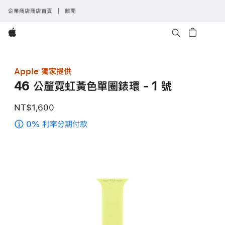
企業商店商店首頁
離開
Apple
Apple 獨家提供
46 公釐霓虹黃色單圈錶環 - 1 號
NT$1,600
0% 利率分期付款
(46
公
釐
霓
虹
黃
色
單
圈