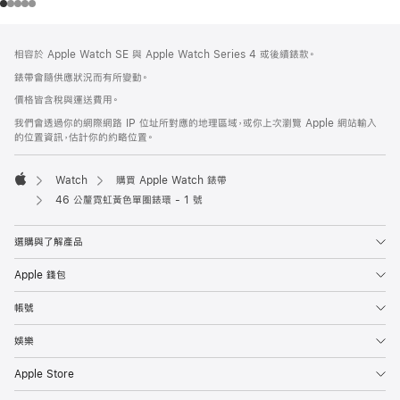
註
註
相容於 Apple Watch SE 與 Apple Watch Series 4 或後續錶款。
腳
腳
錶帶會隨供應狀況而有所變動。
價格皆含稅與運送費用。
我們會透過你的網際網路 IP 位址所對應的地理區域，或你上次瀏覽 Apple 網站輸入
的位置資訊，估計你的約略位置。
Watch
購買 Apple Watch 錶帶
Apple
46 公釐霓虹黃色單圈錶環 - 1 號
選購與了解產品
Apple 錢包
帳號
娛樂
Apple Store