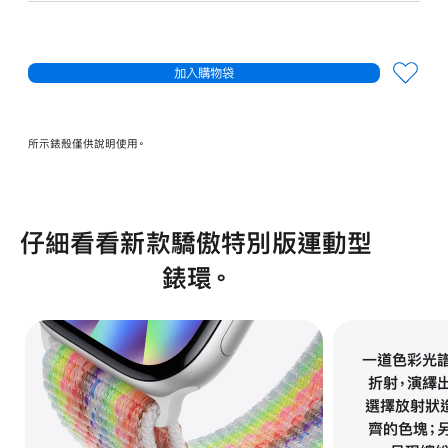
加入購物袋
所示錶殼僅供說明使用。
仔細看看新款驕傲特別版運動型
錶環。
一道色彩光
折射，演繹
選擇放射狀
齊的色塊；