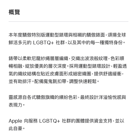
概覽
本年度驕傲特別版運動型錶環與相襯的驕傲錶面，頌揚全球
鮮活多元的 LGBTQ+ 社群，以及其中的每一種獨特身份。
錶帶以柔軟尼龍紗繩層層編織，交織出波浪般紋理，色彩順
暢相融，綻放優美的層次深度。採用運動型錶環設計，輕盈透
氣的織紋結構在貼近皮膚面形成細密織圈，提供舒適緩衝，
並有助排汗。配備魔鬼氈扣帶，調整快速輕鬆。
靈感源自各式驕傲旗幟的繽紛色彩，最終設計洋溢愉悅感與
表現力。
Apple 向服務 LGBTQ+ 社群的團體提供資金支持，並以
此自豪。