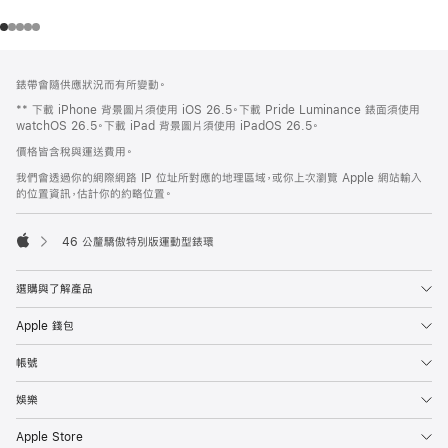
註
註
錶帶會隨供應狀況而有所變動。
腳
腳
** 下載 iPhone 背景圖片須使用 iOS 26.5。下載 Pride Luminance 錶面須使用
watchOS 26.5。下載 iPad 背景圖片須使用 iPadOS 26.5。
價格皆含稅與運送費用。
我們會透過你的網際網路 IP 位址所對應的地理區域，或你上次瀏覽 Apple 網站輸入
的位置資訊，估計你的約略位置。
46 公釐驕傲特別版運動型錶環
Apple
選購與了解產品
Apple 錢包
帳號
娛樂
Apple Store