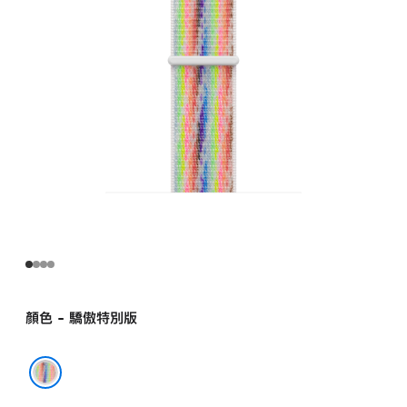
型
錶
環
pride
的
分
期
付
款)
顏色 - 驕傲特別版
驕傲特別版