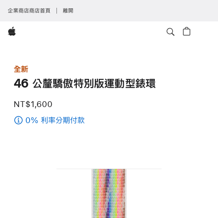
企業商店商店首頁
離開
Apple
全新
46 公釐驕傲特別版運動型錶環
NT$1,600
0% 利率分期付款
(46 公
釐
驕
傲
特
別
版
運
動