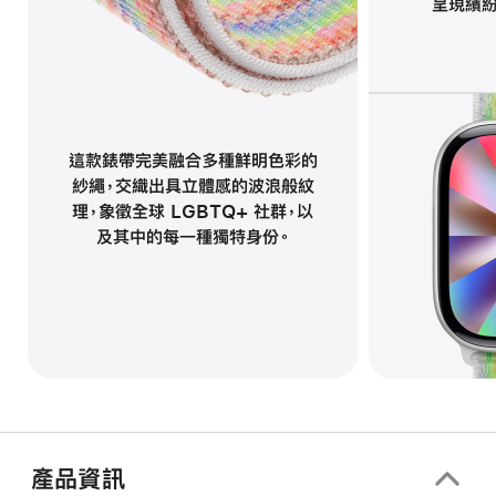
呈現繽
註
腳
這款錶帶完美融合多種鮮明色彩的
紗繩，交織出具立體感的波浪般紋
理，象徵全球 LGBTQ+ 社群，以
及其中的每一種獨特身份。
產品資訊