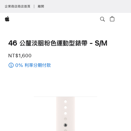
企業商店商店首頁
離開
Apple
46 公釐淡胭粉色運動型錶帶 - S/M
NT$1,600
0% 利率分期付款
(46
公
釐
淡
胭
粉
色
運
動
型