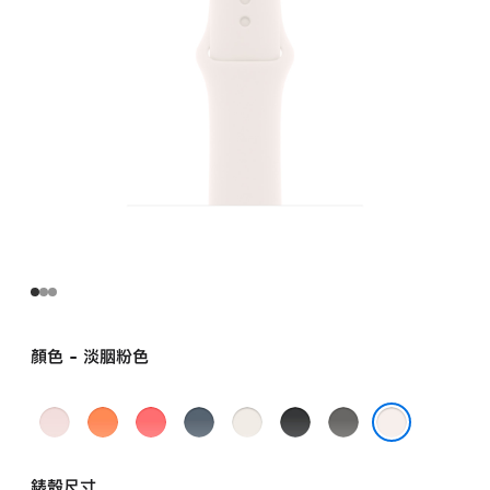
錶
帶
-
S/M
lightblush
的
分
期
付
款)
顏色 - 淡胭粉色
嫩
柑
亮
錨
星
黑
灰
粉
橘
芭
藍
光
色
石
淡胭粉色
色
色
樂
色
色
色
錶殼尺寸