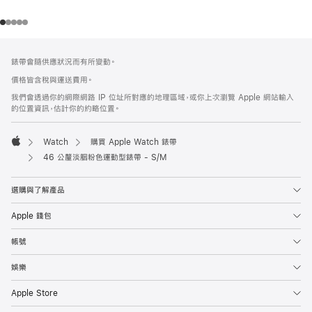
註
註
錶帶會隨供應狀況而有所變動。
腳
腳
價格皆含稅與運送費用。
我們會透過你的網際網路 IP 位址所對應的地理區域，或你上次瀏覽 Apple 網站輸入
的位置資訊，估計你的約略位置。
Watch
購買 Apple Watch 錶帶
Apple
46 公釐淡胭粉色運動型錶帶 - S/M
選購與了解產品
Apple 錢包
帳號
娛樂
Apple Store