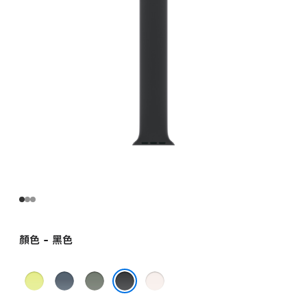
-
1
號
black
的
分
期
付
款)
顏色 - 黑色
霓
錨
綠
淡
虹
藍
灰
胭
黑色