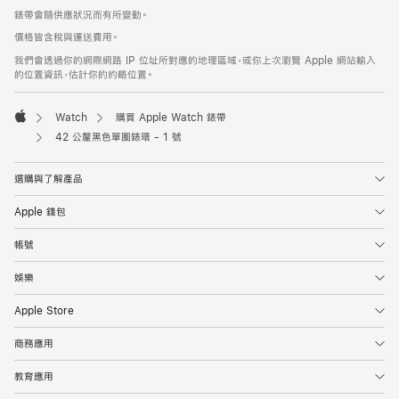
腳
錶帶會隨供應狀況而有所變動。
價格皆含稅與運送費用。
我們會透過你的網際網路 IP 位址所對應的地理區域，或你上次瀏覽 Apple 網站輸入
的位置資訊，估計你的約略位置。
Watch
購買 Apple Watch 錶帶
Apple
42 公釐黑色單圈錶環 - 1 號
選購與了解產品
Apple 錢包
帳號
娛樂
Apple Store
商務應用
教育應用