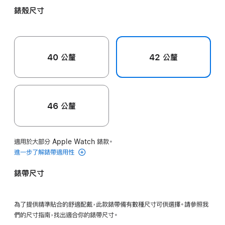
黃
色
色
粉
錶殼尺寸
色
色
40 公釐
42 公釐
46 公釐
適用於大部分 Apple Watch 錶款。
進一步了解錶帶適用性
錶帶尺寸
為了提供精準貼合的舒適配戴，此款錶帶備有數種尺寸可供選擇。請參照我
們的尺寸指南，找出適合你的錶帶尺寸。