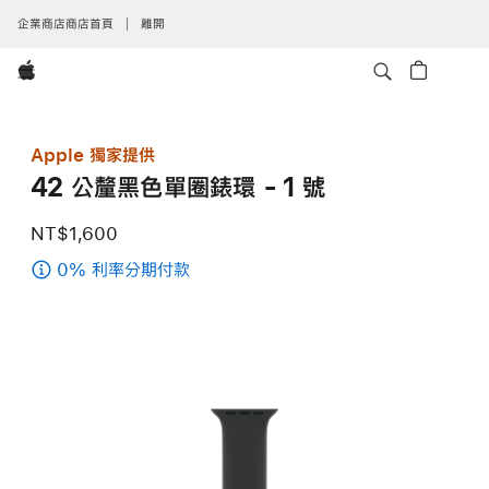
企業商店商店首頁
離開
Apple
Apple 獨家提供
42 公釐黑色單圈錶環 - 1 號
NT$1,600
0% 利率分期付款
(42
公
釐
黑
色
單
圈
錶
環