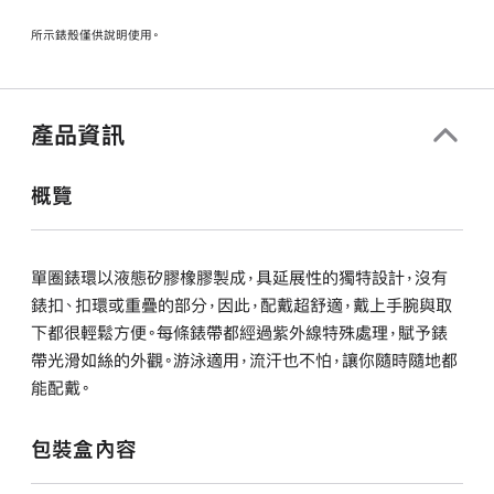
所示錶殼僅供說明使用。
產品資訊
概覽
單圈錶環以液態矽膠橡膠製成，具延展性的獨特設計，沒有
錶扣、扣環或重疊的部分，因此，配戴超舒適，戴上手腕與取
下都很輕鬆方便。每條錶帶都經過紫外線特殊處理，賦予錶
帶光滑如絲的外觀。游泳適用，流汗也不怕，讓你隨時隨地都
能配戴。
包裝盒內容