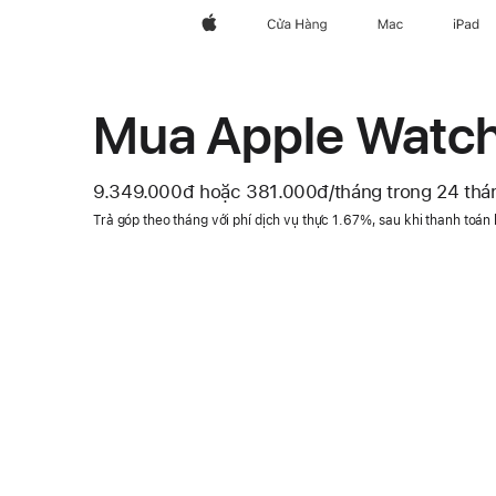
Apple
Cửa Hàng
Mac
iPad
Mua Apple Watch
9.349.000đ
hoặc 381.000đ
/tháng
mỗi
trong 24 thá
Chú
tháng
Trả góp theo tháng với phí dịch vụ thực 1.67%, sau khi thanh toán
thích