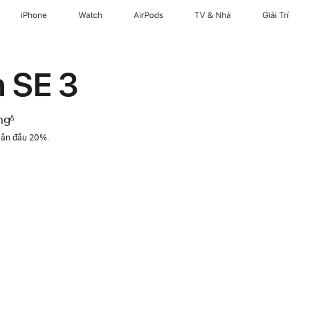
iPhone
Watch
AirPods
TV & Nhà
Giải Trí
 SE 3
ng
∆
 lần đầu 20%.