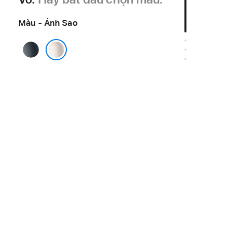
Màu - Ánh Sao
Đêm
Xanh
Ánh Sao
Thẳm