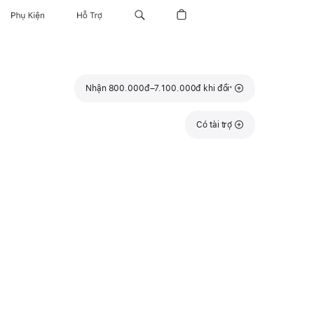
Phụ Kiện
Hỗ Trợ
Chú
Nhận 800.000đ–7.100.000đ khi đổi
※
thích
Có tài trợ