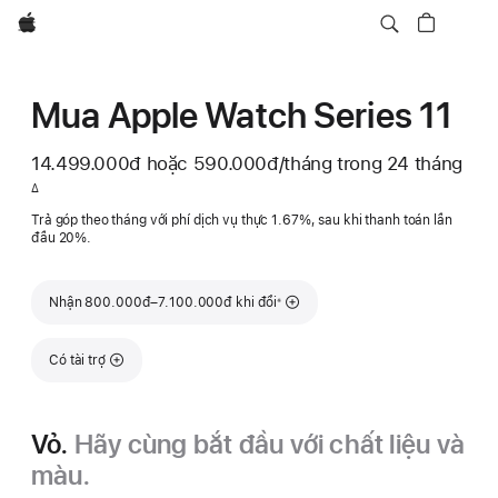
Apple
Mua Apple Watch Series 11
14.499.000đ
hoặc 590.000đ
/tháng
mỗi
trong 24 tháng
Chú
tháng
∆
thích
Trả góp theo tháng với phí dịch vụ thực 1.67%, sau khi thanh toán lần
đầu 20%.
Chú thích
Nhận 800.000đ–7.100.000đ khi đổi
※
Có tài trợ
Vỏ.
Hãy cùng bắt đầu với chất liệu và
màu.