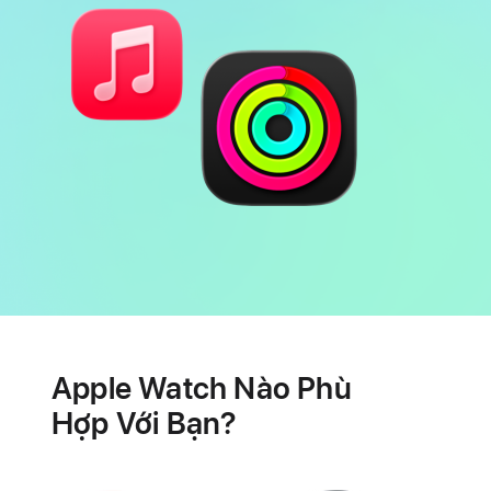
Pin
Các
tính
Apple Watch Nào Phù
năng
theo
Hợp Với Bạn?
dõi
sức