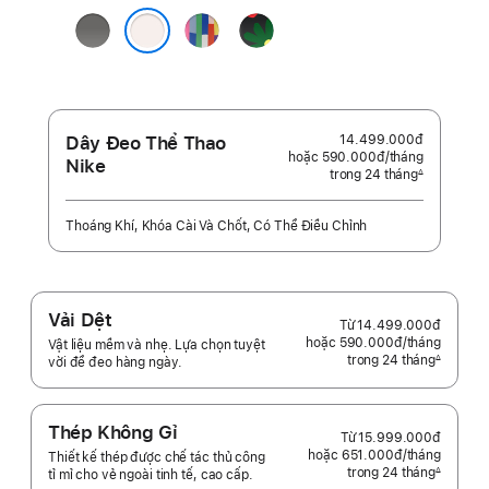
Neo
Xám
Pride
Black
Đá
Edition
Unity
Phớt Hồng
-
Unity
Bloom
Dây Đeo Thể Thao
14.499.000đ
hoặc 590.000đ
/tháng
mỗi
Nike
trong 24 tháng
tháng
∆
Chú
thích
Thoáng Khí, Khóa Cài Và Chốt, Có Thể Điều Chỉnh
Vải Dệt
Từ
14.499.000đ
hoặc 590.000đ
/tháng
mỗi
Vật liệu mềm và nhẹ. Lựa chọn tuyệt
trong 24 tháng
tháng
∆
vời để đeo hàng ngày.
Chú
thích
Thép Không Gỉ
Từ
15.999.000đ
hoặc 651.000đ
/tháng
mỗi
Thiết kế thép được chế tác thủ công
trong 24 tháng
tháng
∆
tỉ mỉ cho vẻ ngoài tinh tế, cao cấp.
Chú