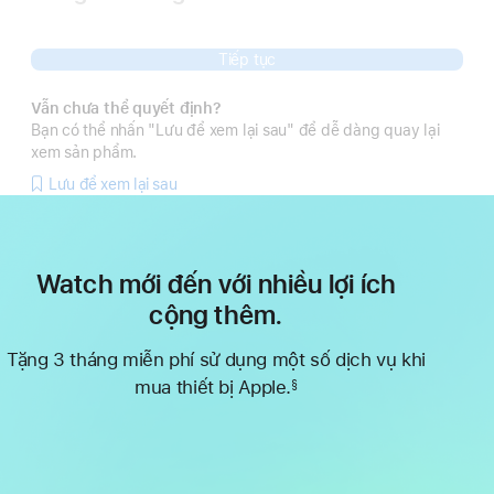
Chú
thích
Tiếp tục
Vẫn chưa thể quyết định?
Bạn có thể nhấn "Lưu để xem lại sau" để dễ dàng quay lại
xem sản phẩm.
Lưu để xem lại sau
Watch mới đến với nhiều lợi ích
cộng thêm.
Tặng 3 tháng miễn phí sử dụng một số dịch vụ khi
mua thiết bị Apple.
§
Chú
thích