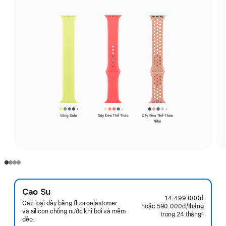
Cao Su
14.499.000đ
Các loại dây bằng fluoroelastomer
hoặc 590.000đ
/tháng
mỗi
và silicon chống nước khi bơi và mềm
trong 24 tháng
tháng
∆
dẻo.
Chú
thích