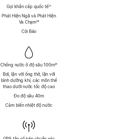
Chú
Gọi khẩn cấp quốc tế
11
thích
Chú
Phát Hiện Ngã và Phát Hiện
thích
Va Chạm
10
Chú
Còi Báo
thích
Chống nước ở độ sâu 100m
21
Chú
Bơi, lặn với ống thở, lặn với
thích
bình dưỡng khí, các môn thể
thao dưới nước tốc độ cao
Đo độ sâu 40m
Cảm biến nhiệt độ nước
GPS tần số kép chuẩn xác