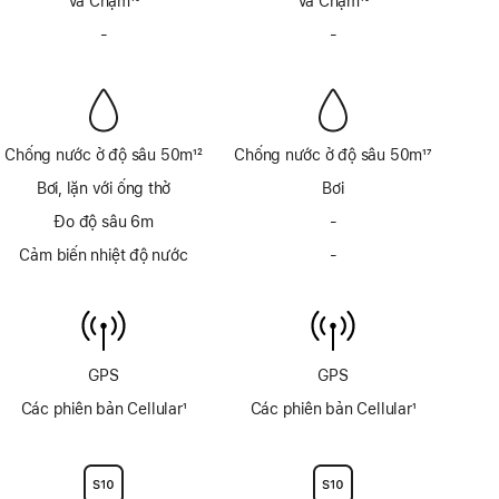
Va Chạm
10
Va Chạm
10
Chú
Chú
-
Không
-
Không
thích
thích
có
có
Còi
Còi
Báo
Báo
Chống nước ở độ sâu 50m
12
Chống nước ở độ sâu 50m
17
Chú
Chú
Bơi, lặn với ống thở
Bơi
thích
thích
Đo độ sâu 6m
-
Không
tích
Cảm biến nhiệt độ nước
-
Không
hợp
có
đo
cảm
độ
biến
sâu
nhiệt
đến
độ
GPS
GPS
6m
nước
Các phiên bản Cellular
1
Các phiên bản Cellular
1
Chú
Chú
thích
thích