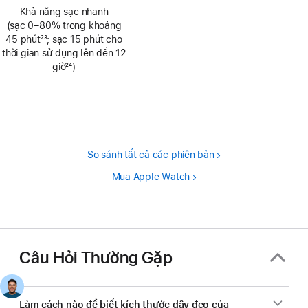
Chú
Khả năng sạc nhanh
thích
(sạc 0–80% trong khoảng
45 phút
23
; sạc 15 phút cho
Chú
thời gian sử dụng lên đến 12
thích
giờ
24
)
Chú
thích
So sánh tất cả các phiên bản
Mua Apple Watch
Câu Hỏi Thường Gặp
Làm cách nào để biết kích thước dây đeo của