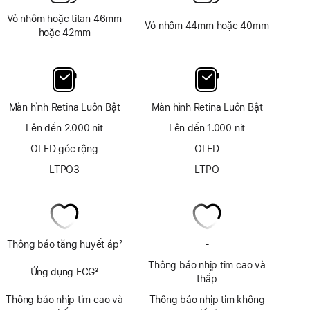
Vỏ nhôm hoặc titan 46mm
Vỏ nhôm 44mm hoặc 40mm
hoặc 42mm
Màn hình Retina Luôn Bật
Màn hình Retina Luôn Bật
Lên đến 2.000 nit
Lên đến 1.000 nit
OLED góc rộng
OLED
LTPO3
LTPO
Thông báo tăng huyết áp
2
-
Không
Chú
có
Thông báo nhịp tim cao và
thích
Ứng dụng ECG
3
ứng
thấp
Chú
dụng
Thông báo nhịp tim cao và
thích
Thông báo nhịp tim không
ECG