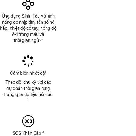
Ứng dụng Sinh Hiệu với tính
năng đo nhịp tim, tần số hô
hấp, nhiệt độ cổ tay, nồng độ
ôxi trong máu và
thời gian ngủ
7
5
,
Chú
Chú
thích
thích
Cảm biến nhiệt độ
8
Chú
Theo dõi chu kỳ với các
thích
dự đoán thời gian rụng
trứng qua dữ liệu hồi cứu
Chú
9
thích
SOS Khẩn Cấp
10