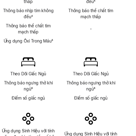
thấp
đều
4
Chú
Thông báo nhịp tim không
Thông báo thể chất tim
thích
đều
4
mạch thấp
Chú
Thông báo thể chất tim
thích
-
Không
mạch thấp
có
Ứng dụng Ôxi Trong Máu
5
ứng
Chú
dụng
thích
Oxy
Trong
Máu
Theo Dõi Giấc Ngủ
Theo Dõi Giấc Ngủ
Thông báo ngưng thở khi
Thông báo ngưng thở khi
ngủ
6
ngủ
6
Chú
Chú
Điểm số giấc ngủ
Điểm số giấc ngủ
thích
thích
Ứng dụng Sinh Hiệu với tính
Ứng dụng Sinh Hiệu với tính