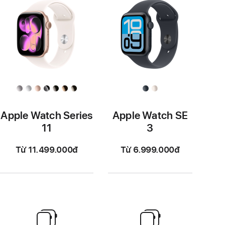
khỏe
tim
mạch
Apple Watch Series
Apple Watch SE
11
3
Từ 11.499.000đ
Từ 6.999.000đ