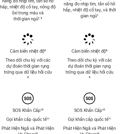
năng đo nhịp tim, tần số hô
năng đo nhịp tim, tần số hô
hấp, nhiệt độ cổ tay, nồng độ
hấp, nhiệt độ cổ tay, và thời
ôxi trong máu và
gian ngủ
7
thời gian ngủ
7
5
,
Chú
Chú
Chú
thích
thích
thích
Cảm biến nhiệt độ
8
Cảm biến nhiệt độ
8
Chú
Chú
Theo dõi chu kỳ với các
Theo dõi chu kỳ với các
thích
thích
dự đoán thời gian rụng
dự đoán thời gian rụng
trứng qua dữ liệu hồi cứu
trứng qua dữ liệu hồi cứu
Chú
9
Chú
9
thích
thích
SOS Khẩn Cấp
10
SOS Khẩn Cấp
10
Chú
Chú
Gọi khẩn cấp quốc tế
11
Gọi khẩn cấp quốc tế
11
thích
thích
Chú
Chú
Phát Hiện Ngã và Phát Hiện
Phát Hiện Ngã và Phát Hiện
thích
thích