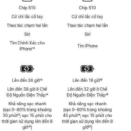
Chip S10
Chip S10
Cử chỉ lắc cổ tay
Cử chỉ lắc cổ tay
Thao tác chạm hai lần
Thao tác chạm hai lần
Siri
Siri
Tìm Chính Xác cho
Tìm iPhone
iPhone
13
Chú
thích
Lên đến 24 giờ
14
Lên đến 18 giờ
18
Chú
Chú
Lên đến 38 giờ ở Chế
Lên đến 32 giờ ở Chế
thích
thích
Độ Nguồn Điện Thấp
14
Độ Nguồn Điện Thấp
18
Chú
Chú
Khả năng sạc nhanh
Khả năng sạc nhanh
thích
thích
(sạc 0–80% trong khoảng
(sạc 0–80% trong khoảng
30 phút
15
; sạc 15 phút cho
45 phút
19
; sạc 15 phút cho
Chú
thời gian sử dụng lên đến 8
Chú
thời gian sử dụng lên đến 8
thích
giờ
16
)
thích
giờ
20
)