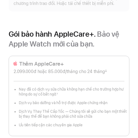
thêm
chương trình trao đổi. Hoặc tái chế thiết bị miễn phí.
Gói bảo hành AppleCare+.
Bảo vệ
Apple Watch mới của bạn.
Thêm AppleCare+
2.099.000đ hoặc
85.000đ
/tháng
mỗi
cho 24
tháng
tháng
∆
Chú
tháng
thích
Nay đã có dịch vụ sửa chữa không hạn chế cho trường hợp hư
hỏng do sự cố bất ngờ.
◊
Chú
thích
Dịch vụ bảo dưỡng và hỗ trợ được Apple chứng nhận
Dịch Vụ Thay Thế Cấp Tốc — Chúng tôi sẽ gửi cho bạn một thiết
bị thay thế để bạn không phải chờ sửa chữa
Ưu tiên tiếp cận các chuyên gia Apple