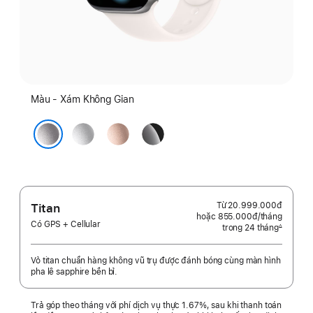
Màu - Xám Không Gian
Bạc
Vàng
Đen
Hồng
Bóng
Xám Không Gian
Từ
20.999.000đ
Titan
hoặc 855.000đ
/tháng
mỗi
Có GPS + Cellular
trong 24 tháng
tháng
∆
Chú
thích
Vỏ titan chuẩn hàng không vũ trụ được đánh bóng cùng màn hình
pha lê sapphire bền bỉ.
Trả góp theo tháng với phí dịch vụ thực 1.67%, sau khi thanh toán