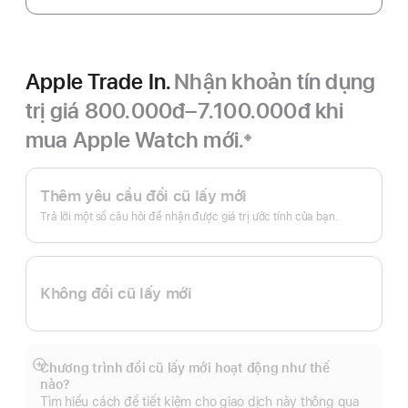
Apple Trade In.
Nhận khoản tín dụng
trị giá 800.000đ–7.100.000đ khi
mua Apple Watch mới.
※
Chú
Apple
thích
Trade
Thêm yêu cầu đổi cũ lấy mới
In.
Trả lời một số câu hỏi để nhận được giá trị ước tính của bạn.
Không đổi cũ lấy mới
Chương trình đổi cũ lấy mới hoạt động như thế
Hiển
nào?
thị
Tìm hiểu cách để tiết kiệm cho giao dịch này thông qua