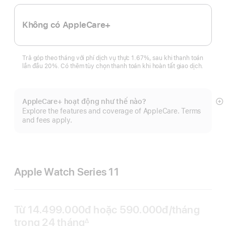
Không có AppleCare+
Trả góp theo tháng với phí dịch vụ thực 1.67%, sau khi thanh toán
lần đầu 20%. Có thêm tùy chọn thanh toán khi hoàn tất giao dịch.
AppleCare+ hoạt động như thế nào?
Hi
Explore the features and coverage of AppleCare. Terms
th
and fees apply.
t
Apple Watch Series 11
Từ
14.499.000đ
hoặc 590.000đ
/tháng
mỗi
trong 24 tháng
thán
∆