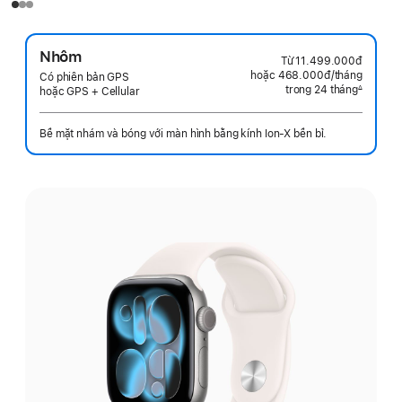
Nhôm
Từ
11.499.000đ
hoặc 468.000đ
/tháng
mỗi
Có phiên bản GPS
trong 24 tháng
tháng
∆
hoặc GPS + Cellular
Chú
thích
Bề mặt nhám và bóng với màn hình bằng kính Ion-X bền bỉ.
Chọn
màu: